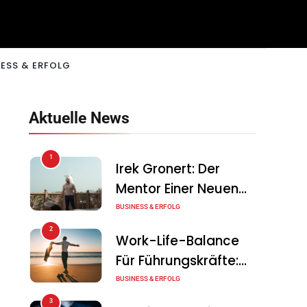
ESS & ERFOLG
Aktuelle News
1
Irek Gronert: Der
Mentor Einer Neuen
Generation Von
BUSINESS & ERFOLG
Unternehmern
2
Work-Life-Balance
Für Führungskräfte:
Illusion Oder Echte
BUSINESS & ERFOLG
Chance?
3