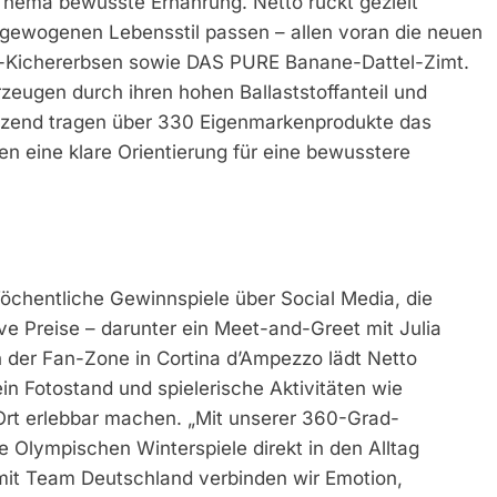
Thema bewusste Ernährung. Netto rückt gezielt
sgewogenen Lebensstil passen – allen voran die neuen
Kichererbsen sowie DAS PURE Banane-Dattel-Zimt.
zeugen durch ihren hohen Ballaststoffanteil und
gänzend tragen über 330 Eigenmarkenprodukte das
 eine klare Orientierung für eine bewusstere
Wöchentliche Gewinnspiele über Social Media, die
ve Preise – darunter ein Meet-and-Greet mit Julia
n der Fan-Zone in Cortina d’Ampezzo lädt Netto
in Fotostand und spielerische Aktivitäten wie
Ort erlebbar machen. „Mit unserer 360-Grad-
e Olympischen Winterspiele direkt in den Alltag
it Team Deutschland verbinden wir Emotion,