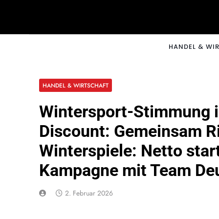
Skip
to
content
CNNM
HANDEL & WI
HANDEL & WIRTSCHAFT
Wintersport-Stimmung in
Discount: Gemeinsam R
Winterspiele: Netto sta
Kampagne mit Team De
2. Februar 2026