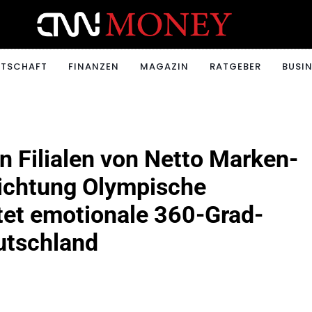
ONEY.CH
RTSCHAFT
FINANZEN
MAGAZIN
RATGEBER
BUSIN
 Filialen von Netto Marken-
ichtung Olympische
rtet emotionale 360-Grad-
utschland