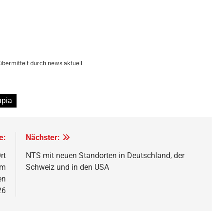
übermittelt durch news aktuell
pia
e:
Nächster:
rt
NTS mit neuen Standorten in Deutschland, der
am
Schweiz und in den USA
en
26