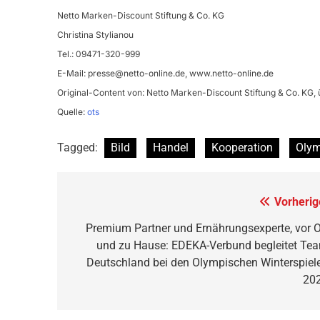
Netto Marken-Discount Stiftung & Co. KG
Christina Stylianou
Tel.: 09471-320-999
E-Mail:
presse@netto-online.de
, www.netto-online.de
Original-Content von: Netto Marken-Discount Stiftung & Co. KG, 
Quelle:
ots
Tagged:
Bild
Handel
Kooperation
Olym
Beitragsnavigation
Vorherig
Premium Partner und Ernährungsexperte, vor O
und zu Hause: EDEKA-Verbund begleitet Te
Deutschland bei den Olympischen Winterspiel
20