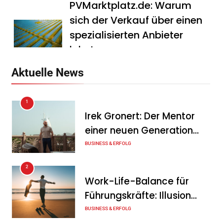
PVMarktplatz.de: Warum
sich der Verkauf über einen
spezialisierten Anbieter
lohnt
Tanja Schiller
7. August 2026
Aktuelle News
HS Führungscoaching:
1
Warum ein
Irek Gronert: Der Mentor
Mitarbeitergespräch pro
einer neuen Generation
Jahr nichts verändert – und
von Unternehmern
BUSINESS & ERFOLG
was stattdessen
Verbindlichkeit schafft
2
Work-Life-Balance für
Tanja Schiller
7. August 2026
Führungskräfte: Illusion
Wenn jede Minute zählt: Wie
oder echte Chance?
BUSINESS & ERFOLG