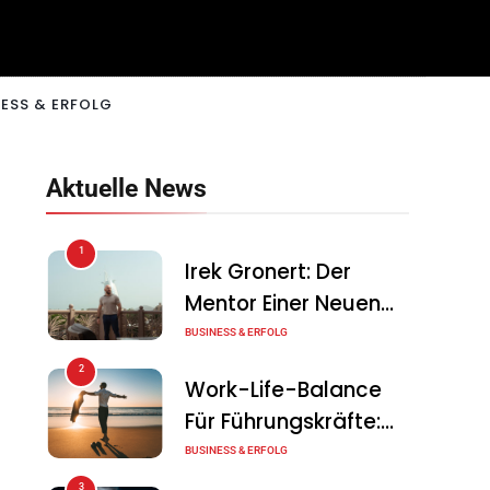
ESS & ERFOLG
Aktuelle News
1
Irek Gronert: Der
Mentor Einer Neuen
Generation Von
BUSINESS & ERFOLG
Unternehmern
2
Work-Life-Balance
Für Führungskräfte:
Illusion Oder Echte
BUSINESS & ERFOLG
Chance?
3