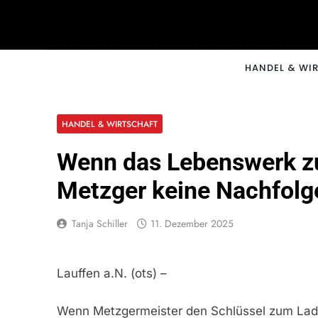
Skip
to
content
CNNM
HANDEL & WI
HANDEL & WIRTSCHAFT
Wenn das Lebenswerk zu
Metzger keine Nachfolge
Tanja Schiller
11. Dezember 2025
Lauffen a.N. (ots) –
Wenn Metzgermeister den Schlüssel zum Lade