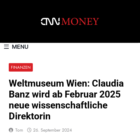
Skip
to
content
CNNMONEY.CH
MENU
FINANZEN
Weltmuseum Wien: Claudia
Banz wird ab Februar 2025
neue wissenschaftliche
Direktorin
Tom
26. September 2024