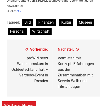
Original-Content von: KHM-Museumsverband, übermittelt durch
news aktuell
Quelle:
ots
Tagged:
Bild
Finanzen
Kultur
Museen
Personal
Wirtschaft
Beitragsnavigation
Vorherige:
Nächster:
proWIN setzt
Vermieten mit
Wachstumskurs in
Konzept: Erfahrungen
Ostdeutschland fort –
aus der
Vertriebs-Event in
Zusammenarbeit mit
Dresden
Severin Welb und
Tilman Jäger
Weitere News