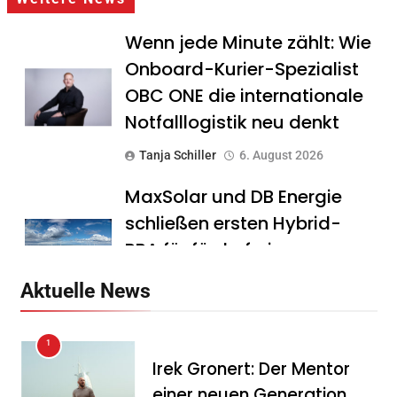
Wenn jede Minute zählt: Wie
Onboard-Kurier-Spezialist
OBC ONE die internationale
Notfalllogistik neu denkt
Tanja Schiller
6. August 2026
MaxSolar und DB Energie
schließen ersten Hybrid-
PPA für förderfreie
Anlagenkombination
Aktuelle News
Tanja Schiller
6. August 2026
1
KSB mit starkem
Irek Gronert: Der Mentor
Geschäftsverlauf im
einer neuen Generation