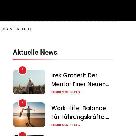
ESS & ERFOLG
Aktuelle News
1
Irek Gronert: Der
Mentor Einer Neuen
Generation Von
BUSINESS & ERFOLG
Unternehmern
2
Work-Life-Balance
Für Führungskräfte:
Illusion Oder Echte
BUSINESS & ERFOLG
Chance?
3