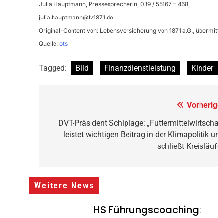
Julia Hauptmann, Pressesprecherin, 089 / 55167 – 468,
julia.hauptmann@lv1871.de
Original-Content von: Lebensversicherung von 1871 a.G., übermitt
Quelle:
ots
Tagged:
Bild
Finanzdienstleistung
Kinder
Beitragsnavigation
Vorherig
DVT-Präsident Schiplage: „Futtermittelwirtscha
leistet wichtigen Beitrag in der Klimapolitik u
schließt Kreisläuf
Weitere News
HS Führungscoaching: