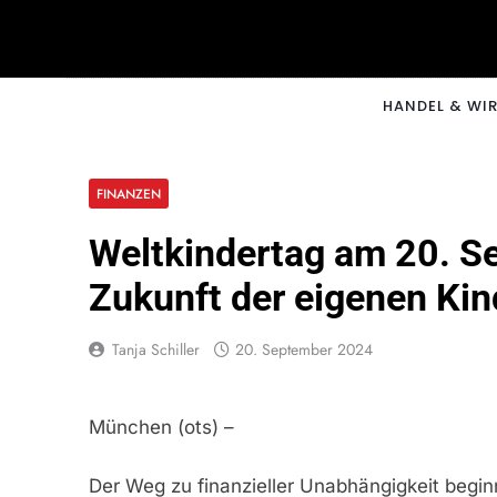
Skip
to
content
CNNM
HANDEL & WI
FINANZEN
Weltkindertag am 20. Se
Zukunft der eigenen Kin
Tanja Schiller
20. September 2024
München (ots) –
Der Weg zu finanzieller Unabhängigkeit beginn