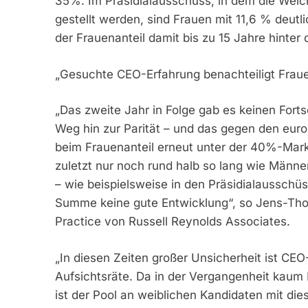
35%. Im Präsidialausschuss, in dem die Weic
gestellt werden, sind Frauen mit 11,6 % deutli
der Frauenanteil damit bis zu 15 Jahre hinte
„Gesuchte CEO-Erfahrung benachteiligt Frau
„Das zweite Jahr in Folge gab es keinen Fort
Weg hin zur Parität – und das gegen den europ
beim Frauenanteil erneut unter der 40%-Mark
zuletzt nur noch rund halb so lang wie Männe
– wie beispielsweise in den Präsidialausschüss
Summe keine gute Entwicklung“, so Jens-Thom
Practice von Russell Reynolds Associates.
„In diesen Zeiten großer Unsicherheit ist CEO
Aufsichtsräte. Da in der Vergangenheit kau
ist der Pool an weiblichen Kandidaten mit die