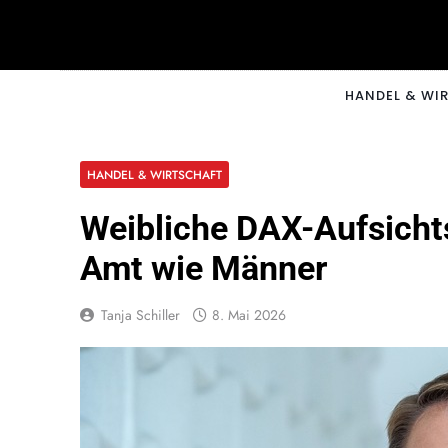
Skip
to
content
CNNM
HANDEL & WI
HANDEL & WIRTSCHAFT
Weibliche DAX-Aufsichts
Amt wie Männer
Tanja Schiller
8. Mai 2026