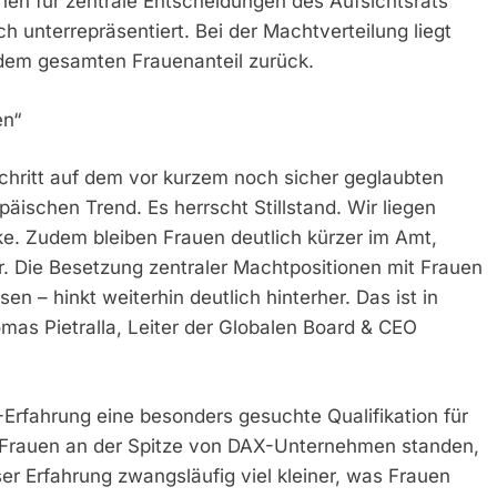
hen für zentrale Entscheidungen des Aufsichtsrats
ch unterrepräsentiert. Bei der Machtverteilung liegt
r dem gesamten Frauenanteil zurück.
en“
schritt auf dem vor kurzem noch sicher geglaubten
äischen Trend. Es herrscht Stillstand. Wir liegen
e. Zudem bleiben Frauen deutlich kürzer im Amt,
r. Die Besetzung zentraler Machtpositionen mit Frauen
en – hinkt weiterhin deutlich hinterher. Das ist in
as Pietralla, Leiter der Globalen Board & CEO
-Erfahrung eine besonders gesuchte Qualifikation für
m Frauen an der Spitze von DAX-Unternehmen standen,
ser Erfahrung zwangsläufig viel kleiner, was Frauen