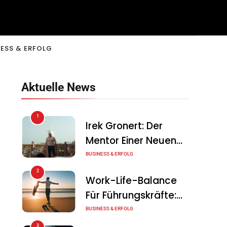
ESS & ERFOLG
Aktuelle News
1
Irek Gronert: Der
Mentor Einer Neuen
Generation Von
BUSINESS & ERFOLG
Unternehmern
2
Work-Life-Balance
Für Führungskräfte:
Illusion Oder Echte
BUSINESS & ERFOLG
Chance?
3