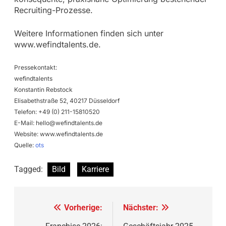
Recruiting-Prozesse.
Weitere Informationen finden sich unter
www.wefindtalents.de.
Pressekontakt:
wefindtalents
Konstantin Rebstock
Elisabethstraße 52, 40217 Düsseldorf
Telefon: +49 (0) 211-15810520
E-Mail:
hello@wefindtalents.de
Website: www.wefindtalents.de
Quelle:
ots
Tagged:
Bild
Karriere
Beitragsnavigation
Vorherige:
Nächster: