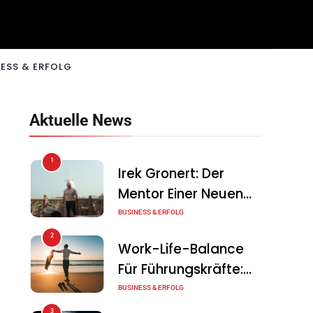
ESS & ERFOLG
Aktuelle News
1
Irek Gronert: Der
Mentor Einer Neuen
Generation Von
BUSINESS & ERFOLG
Unternehmern
2
Work-Life-Balance
Für Führungskräfte:
Illusion Oder Echte
BUSINESS & ERFOLG
Chance?
3