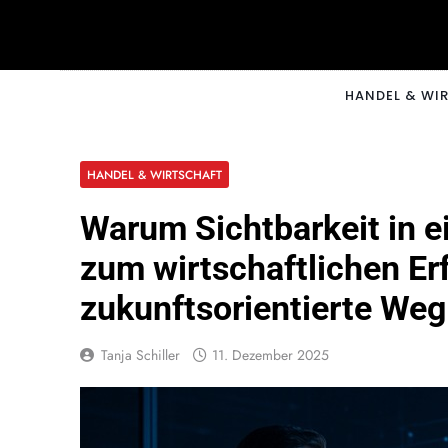
Skip
to
content
CNNM
HANDEL & WI
HANDEL & WIRTSCHAFT
Warum Sichtbarkeit in e
zum wirtschaftlichen Erf
zukunftsorientierte W
Tanja Schiller
11. Dezember 2025