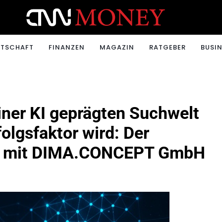
ONEY.CH
RTSCHAFT
FINANZEN
MAGAZIN
RATGEBER
BUSIN
iner KI geprägten Suchwelt
olgsfaktor wird: Der
eg mit DIMA.CONCEPT GmbH