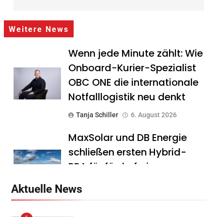
Weitere News
Wenn jede Minute zählt: Wie
Onboard-Kurier-Spezialist
OBC ONE die internationale
Notfalllogistik neu denkt
Tanja Schiller
6. August 2026
MaxSolar und DB Energie
schließen ersten Hybrid-
PPA für förderfreie
Anlagenkombination
Aktuelle News
Tanja Schiller
6. August 2026