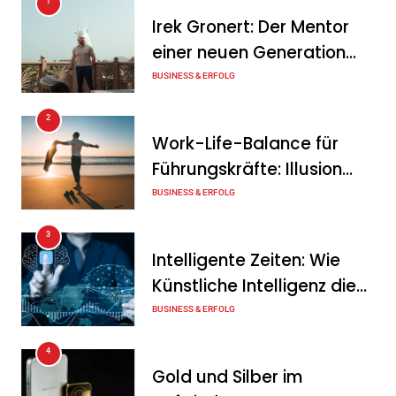
1
KSB mit starkem
Irek Gronert: Der Mentor
Geschäftsverlauf im
einer neuen Generation
zweiten Quartal
von Unternehmern
BUSINESS & ERFOLG
Tanja Schiller
6. August 2026
2
Intersolar-Trend 2026:
Work-Life-Balance für
Warum Batteriespeicher
Führungskräfte: Illusion
zum wichtigsten Baustein
oder echte Chance?
BUSINESS & ERFOLG
der Energiewende werden
3
Tanja Schiller
6. August 2026
Intelligente Zeiten: Wie
Künstliche Intelligenz die
Geschäftswelt verändert
BUSINESS & ERFOLG
4
Gold und Silber im