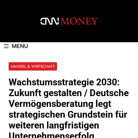
Skip
to
content
CNNMONEY.CH
MENU
HANDEL & WIRTSCHAFT
Wachstumsstrategie 2030:
Zukunft gestalten / Deutsche
Vermögensberatung legt
strategischen Grundstein für
weiteren langfristigen
Unternehmenserfolg