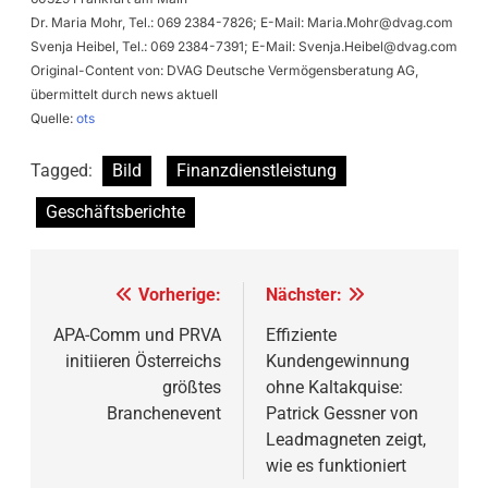
Dr. Maria Mohr, Tel.: 069 2384-7826; E-Mail:
Maria.Mohr@dvag.com
Svenja Heibel, Tel.: 069 2384-7391; E-Mail:
Svenja.Heibel@dvag.com
Original-Content von: DVAG Deutsche Vermögensberatung AG,
übermittelt durch news aktuell
Quelle:
ots
Tagged:
Bild
Finanzdienstleistung
Geschäftsberichte
Beitragsnavigation
Vorherige:
Nächster:
APA-Comm und PRVA
Effiziente
initiieren Österreichs
Kundengewinnung
größtes
ohne Kaltakquise:
Branchenevent
Patrick Gessner von
Leadmagneten zeigt,
wie es funktioniert