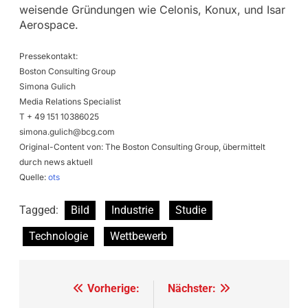
weisende Gründungen wie Celonis, Konux, und Isar
Aerospace.
Pressekontakt:
Boston Consulting Group
Simona Gulich
Media Relations Specialist
T + 49 151 10386025
simona.gulich@bcg.com
Original-Content von: The Boston Consulting Group, übermittelt
durch news aktuell
Quelle:
ots
Tagged:
Bild
Industrie
Studie
Technologie
Wettbewerb
Beitragsnavigation
Vorherige:
Nächster: