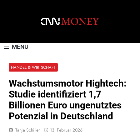
Skip
to
content
CNNMONEY.CH
MENU
HANDEL & WIRTSCHAFT
Wachstumsmotor Hightech:
Studie identifiziert 1,7
Billionen Euro ungenutztes
Potenzial in Deutschland
Tanja Schiller
13. Februar 2026