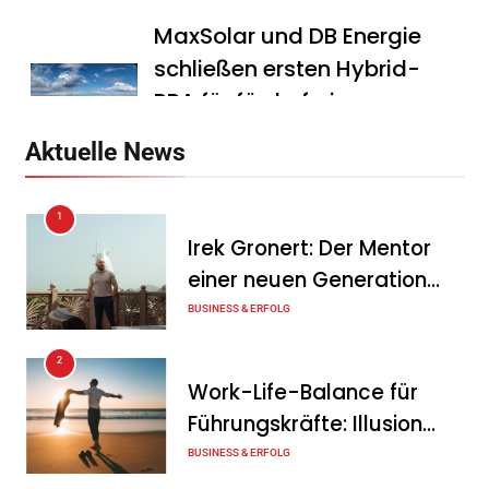
MaxSolar und DB Energie
schließen ersten Hybrid-
PPA für förderfreie
Anlagenkombination
Aktuelle News
Tanja Schiller
6. August 2026
1
KSB mit starkem
Irek Gronert: Der Mentor
Geschäftsverlauf im
einer neuen Generation
zweiten Quartal
von Unternehmern
BUSINESS & ERFOLG
Tanja Schiller
6. August 2026
2
Intersolar-Trend 2026:
Work-Life-Balance für
Warum Batteriespeicher
Führungskräfte: Illusion
zum wichtigsten Baustein
oder echte Chance?
BUSINESS & ERFOLG
der Energiewende werden