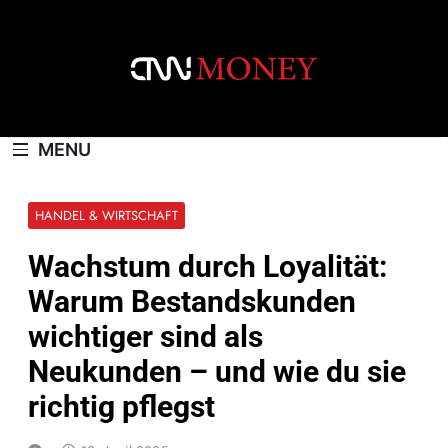
Skip
to
content
CNNMONEY.CH
MENU
HANDEL & WIRTSCHAFT
Wachstum durch Loyalität:
Warum Bestandskunden
wichtiger sind als
Neukunden – und wie du sie
richtig pflegst