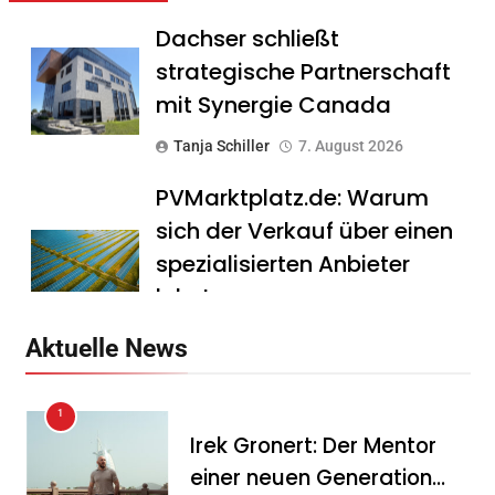
Dachser schließt
strategische Partnerschaft
mit Synergie Canada
Tanja Schiller
7. August 2026
PVMarktplatz.de: Warum
sich der Verkauf über einen
spezialisierten Anbieter
lohnt
Tanja Schiller
7. August 2026
Aktuelle News
HS Führungscoaching:
1
Warum ein
Irek Gronert: Der Mentor
Mitarbeitergespräch pro
einer neuen Generation
Jahr nichts verändert – und