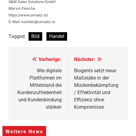
A&M Sales Solutions GmbH
Marvin Flenche
https://www.umsatz.io/
E-Mail:
kontakt@umsatz.io
Tagged:
Bild
Handel
Beitragsnavigation
Vorherige:
Nächster:
Wie digitale
Biogents setzt neue
Plattformen im
Maßstäbe in der
Mittelstand die
Mückenbekämpfung
Kundenzufriedenheit
/ Effektivität und
und Kundenbindung
Effizienz ohne
stärken
Kompromisse
Weitere News