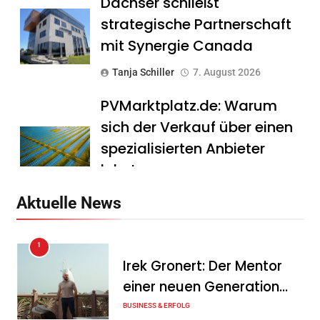
Dachser schließt
strategische Partnerschaft
mit Synergie Canada
Tanja Schiller
7. August 2026
PVMarktplatz.de: Warum
sich der Verkauf über einen
spezialisierten Anbieter
lohnt
Tanja Schiller
7. August 2026
Aktuelle News
HS Führungscoaching:
1
Warum ein
Irek Gronert: Der Mentor
Mitarbeitergespräch pro
einer neuen Generation
Jahr nichts verändert – und
von Unternehmern
BUSINESS & ERFOLG
was stattdessen