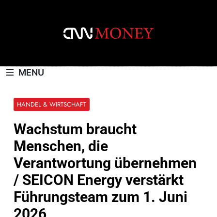
Skip
to
content
CNNMONEY.CH
MENU
HANDEL & WIRTSCHAFT
Wachstum braucht
Menschen, die
Verantwortung übernehmen
/ SEICON Energy verstärkt
Führungsteam zum 1. Juni
2026