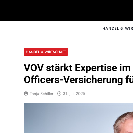
Skip
to
content
CNNM
HANDEL & WI
HANDEL & WIRTSCHAFT
VOV stärkt Expertise im
Officers-Versicherung f
Tanja Schiller
31. Juli 2025