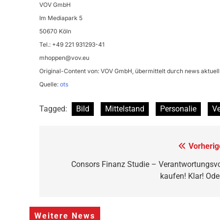
VOV GmbH
Im Mediapark 5
50670 Köln
Tel.: +49 221 931293-41
mhoppen@vov.eu
Original-Content von: VOV GmbH, übermittelt durch news aktuell
Quelle:
ots
Tagged:
Bild
Mittelstand
Personalie
Ve
Beitragsnavigation
Vorherig
Consors Finanz Studie – Verantwortungsvo
kaufen! Klar! Ode
Weitere News