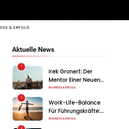
ESS & ERFOLG
Aktuelle News
1
Irek Gronert: Der
Mentor Einer Neuen
Generation Von
BUSINESS & ERFOLG
Unternehmern
2
Work-Life-Balance
Für Führungskräfte:
Illusion Oder Echte
BUSINESS & ERFOLG
Chance?
3