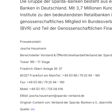
Die Gruppe der Sparda-Banken besteht aus elf
Banken in Deutschland. Mit 3,7 Millionen Kun
Institute zu den bedeutendsten Retailbanken
genossenschaftliches Mitglied im Bundesver
(BVR) und Teil der Genossenschaftlichen Fin
Pressekontakt:
Jascha Hausmann
Bereichsleiter Vorstand & ÖffentlichkeitsarbeitVerband der Spar
Tower 185 – 17. Etage
Friedrich-Ebert-Anlage 35-37
60327 Frankfurt am MainTel.: +49 (0) 69 / 79 20 94 – 160
Fax: +49 (0) 69 / 79 20 94 – 190
Mobil: +49 (0) 151 / 725 08 418
EMail:
jascha.hausmann@sparda-verband.de
Original-Content von: Verband der Sparda-Banken e.V., übermitte
Quelle:
ots