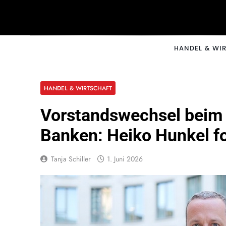
Skip
to
content
CNNM
HANDEL & WI
HANDEL & WIRTSCHAFT
Vorstandswechsel beim 
Banken: Heiko Hunkel fo
Tanja Schiller
1. Juni 2026