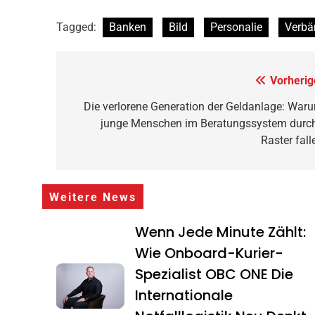
Tagged:
Banken
Bild
Personalie
Verbä
Beitragsnavigation
Vorherig
Die verlorene Generation der Geldanlage: War
junge Menschen im Beratungssystem durc
Raster fall
Weitere News
Wenn Jede Minute Zählt:
Wie Onboard-Kurier-
Spezialist OBC ONE Die
Internationale