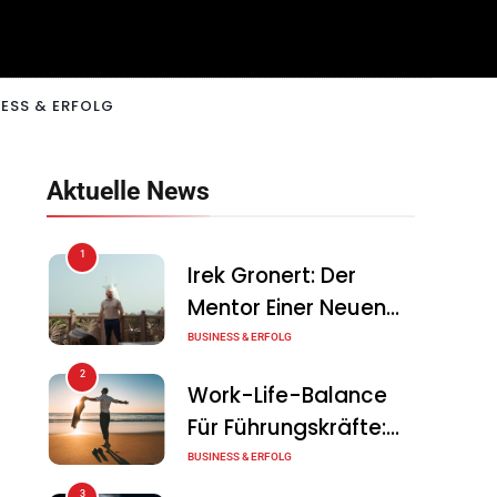
ESS & ERFOLG
Aktuelle News
1
Irek Gronert: Der
Mentor Einer Neuen
Generation Von
BUSINESS & ERFOLG
Unternehmern
2
Work-Life-Balance
Für Führungskräfte:
Illusion Oder Echte
BUSINESS & ERFOLG
Chance?
3