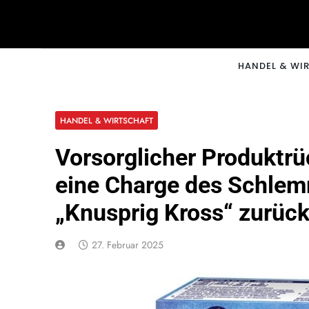
Skip
to
content
CNNM
HANDEL & WI
HANDEL & WIRTSCHAFT
Vorsorglicher Produktrüc
eine Charge des Schlemm
„Knusprig Kross“ zurüc
27. Februar 2025