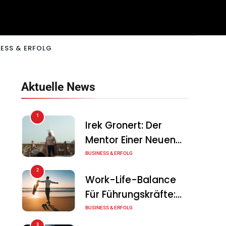
ESS & ERFOLG
Aktuelle News
1
Irek Gronert: Der
Mentor Einer Neuen
Generation Von
BUSINESS & ERFOLG
Unternehmern
2
Work-Life-Balance
Für Führungskräfte:
Illusion Oder Echte
BUSINESS & ERFOLG
Chance?
3