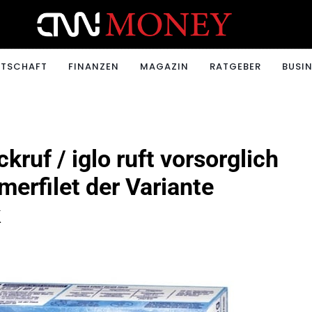
ONEY.CH
RTSCHAFT
FINANZEN
MAGAZIN
RATGEBER
BUSIN
kruf / iglo ruft vorsorglich
erfilet der Variante
k