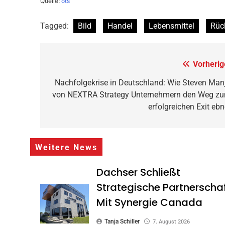
Quelle:
ots
Tagged:
Bild
Handel
Lebensmittel
Rüc
Beitragsnavigation
Vorherig
Nachfolgekrise in Deutschland: Wie Steven Man
von NEXTRA Strategy Unternehmern den Weg z
erfolgreichen Exit ebn
Weitere News
Dachser Schließt
Strategische Partnerscha
Mit Synergie Canada
Tanja Schiller
7. August 2026