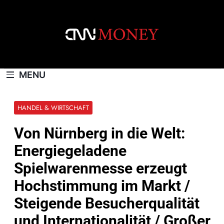
Skip
to
content
CNNMONEY.CH
MENU
HANDEL & WIRTSCHAFT
Von Nürnberg in die Welt:
Energiegeladene
Spielwarenmesse erzeugt
Hochstimmung im Markt /
Steigende Besucherqualität
und Internationalität / Großer