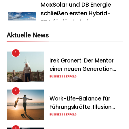
MaxSolar und DB Energie
schließen ersten Hybrid-
PPA für förderfreie
Anlagenkombination
Aktuelle News
Tanja Schiller
6. August 2026
1
KSB mit starkem
Irek Gronert: Der Mentor
Geschäftsverlauf im
einer neuen Generation
zweiten Quartal
von Unternehmern
BUSINESS & ERFOLG
Tanja Schiller
6. August 2026
2
Intersolar-Trend 2026:
Work-Life-Balance für
Warum Batteriespeicher
Führungskräfte: Illusion
zum wichtigsten Baustein
oder echte Chance?
BUSINESS & ERFOLG
der Energiewende werden
3