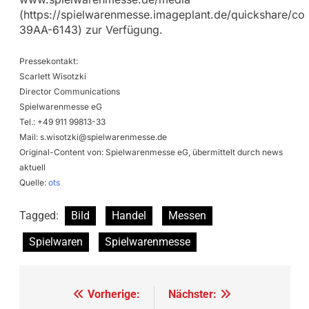
(https://spielwarenmesse.imageplant.de/quickshare/col
39AA-6143) zur Verfügung.
Pressekontakt:
Scarlett Wisotzki
Director Communications
Spielwarenmesse eG
Tel.: +49 911 99813-33
Mail:
s.wisotzki@spielwarenmesse.de
Original-Content von: Spielwarenmesse eG, übermittelt durch news
aktuell
Quelle:
ots
Tagged:
Bild
Handel
Messen
Spielwaren
Spielwarenmesse
Beitragsnavigation
Vorherige:
Nächster: