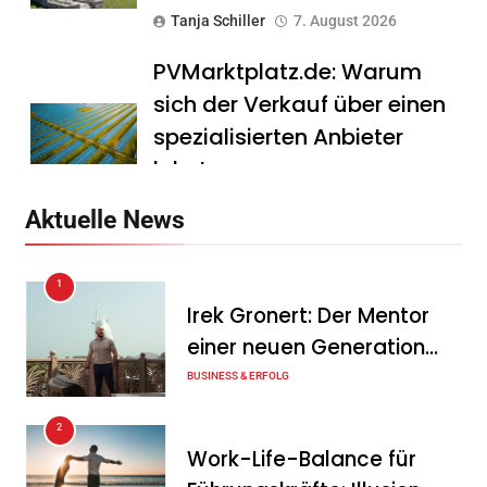
Tanja Schiller
7. August 2026
PVMarktplatz.de: Warum
sich der Verkauf über einen
spezialisierten Anbieter
lohnt
Tanja Schiller
7. August 2026
Aktuelle News
HS Führungscoaching:
1
Warum ein
Irek Gronert: Der Mentor
Mitarbeitergespräch pro
einer neuen Generation
Jahr nichts verändert – und
von Unternehmern
BUSINESS & ERFOLG
was stattdessen
Verbindlichkeit schafft
2
Work-Life-Balance für
Tanja Schiller
7. August 2026