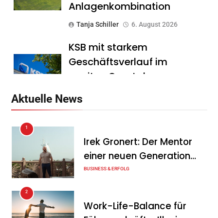
Anlagenkombination
Tanja Schiller
6. August 2026
KSB mit starkem
Geschäftsverlauf im
zweiten Quartal
Tanja Schiller
6. August 2026
Aktuelle News
Intersolar-Trend 2026:
1
Warum Batteriespeicher
Irek Gronert: Der Mentor
zum wichtigsten Baustein
einer neuen Generation
der Energiewende werden
von Unternehmern
BUSINESS & ERFOLG
Tanja Schiller
6. August 2026
2
Ohne Daten keine
Work-Life-Balance für
Verteidigungsfähigkeit: