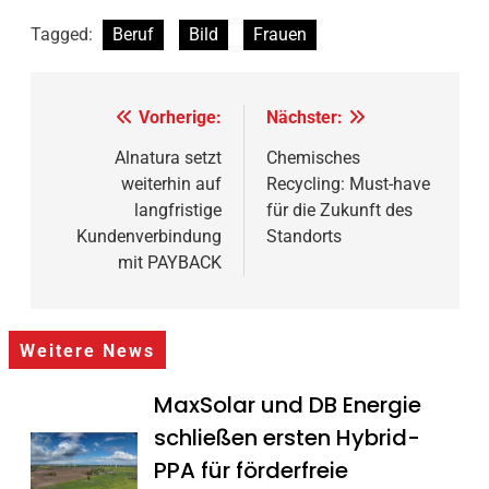
Tagged:
Beruf
Bild
Frauen
Beitragsnavigation
Vorherige:
Nächster:
Alnatura setzt
Chemisches
weiterhin auf
Recycling: Must-have
langfristige
für die Zukunft des
Kundenverbindung
Standorts
mit PAYBACK
Weitere News
MaxSolar und DB Energie
schließen ersten Hybrid-
PPA für förderfreie