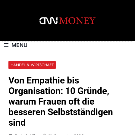
Skip
to
content
CNNMONEY.CH
MENU
HANDEL & WIRTSCHAFT
Von Empathie bis
Organisation: 10 Gründe,
warum Frauen oft die
besseren Selbstständigen
sind