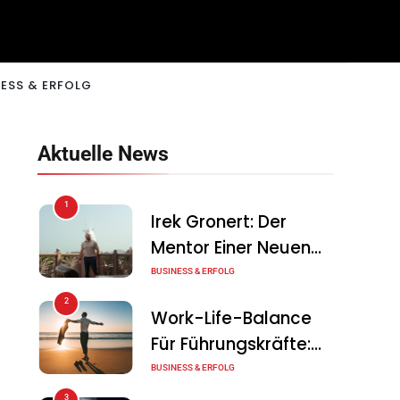
ESS & ERFOLG
Aktuelle News
1
Irek Gronert: Der
Mentor Einer Neuen
Generation Von
BUSINESS & ERFOLG
Unternehmern
2
Work-Life-Balance
Für Führungskräfte:
Illusion Oder Echte
BUSINESS & ERFOLG
Chance?
3