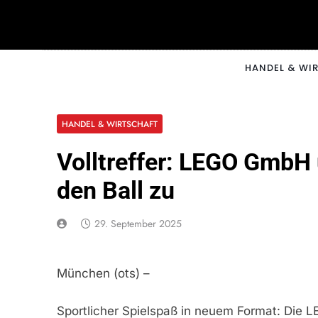
Skip
to
content
CNNM
HANDEL & WI
HANDEL & WIRTSCHAFT
Volltreffer: LEGO GmbH 
den Ball zu
29. September 2025
München (ots) –
Sportlicher Spielspaß in neuem Format: Die 