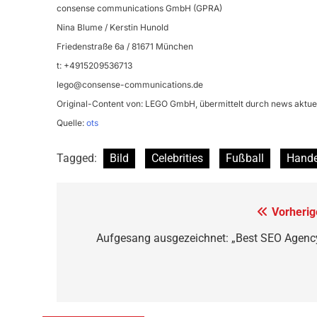
consense communications GmbH (GPRA)
Nina Blume / Kerstin Hunold
Friedenstraße 6a / 81671 München
t: +4915209536713
lego@consense-communications.de
Original-Content von: LEGO GmbH, übermittelt durch news aktuel
Quelle:
ots
Tagged:
Bild
Celebrities
Fußball
Hande
Beitragsnavigation
Vorherig
Aufgesang ausgezeichnet: „Best SEO Agenc