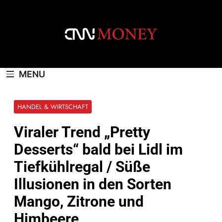
Skip
to
content
CNNMONEY.CH
MENU
HANDEL & WIRTSCHAFT
Viraler Trend „Pretty
Desserts“ bald bei Lidl im
Tiefkühlregal / Süße
Illusionen in den Sorten
Mango, Zitrone und
Himbeere