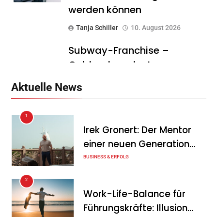
werden können
Tanja Schiller
10. August 2026
Subway-Franchise –
Goldgrube oder teurer
Traum? Was Gründer vor
Aktuelle News
dem Einstieg wissen sollten
Tanja Schiller
10. August 2026
1
Irek Gronert: Der Mentor
DeutschlandGPT führt
einer neuen Generation
§203-konformen Modus für
von Unternehmern
BUSINESS & ERFOLG
Ärzte, Anwälte und
Steuerberater ein
2
Work-Life-Balance für
Tanja Schiller
10. August 2026
Führungskräfte: Illusion