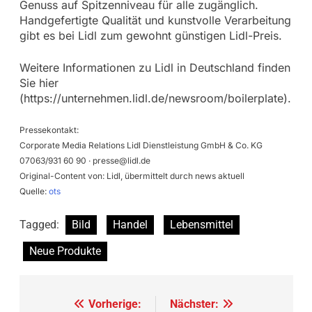
Genuss auf Spitzenniveau für alle zugänglich.
Handgefertigte Qualität und kunstvolle Verarbeitung
gibt es bei Lidl zum gewohnt günstigen Lidl-Preis.
Weitere Informationen zu Lidl in Deutschland finden
Sie hier
(https://unternehmen.lidl.de/newsroom/boilerplate).
Pressekontakt:
Corporate Media Relations Lidl Dienstleistung GmbH & Co. KG
07063/931 60 90 ·
presse@lidl.de
Original-Content von: Lidl, übermittelt durch news aktuell
Quelle:
ots
Tagged:
Bild
Handel
Lebensmittel
Neue Produkte
Beitragsnavigation
Vorherige:
Nächster: