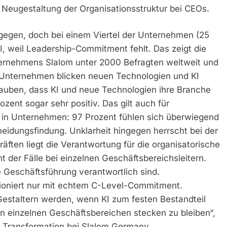
e Neugestaltung der Organisationsstruktur bei CEOs.
gegen, doch bei einem Viertel der Unternehmen (25
I, weil Leadership-Commitment fehlt. Das zeigt die
ternehmens Slalom unter 2000 Befragten weltweit und
 Unternehmen blicken neuen Technologien und KI
lauben, dass KI und neue Technologien ihre Branche
zent sogar sehr positiv. Das gilt auch für
 in Unternehmen: 97 Prozent fühlen sich überwiegend
heidungsfindung. Unklarheit hingegen herrscht bei der
ften liegt die Verantwortung für die organisatorische
 der Fälle bei einzelnen Geschäftsbereichsleitern.
 Geschäftsführung verantwortlich sind.
ioniert nur mit echtem C-Level-Commitment.
estaltern werden, wenn KI zum festen Bestandteil
n einzelnen Geschäftsbereichen stecken zu bleiben“,
 Transformation bei Slalom Germany.