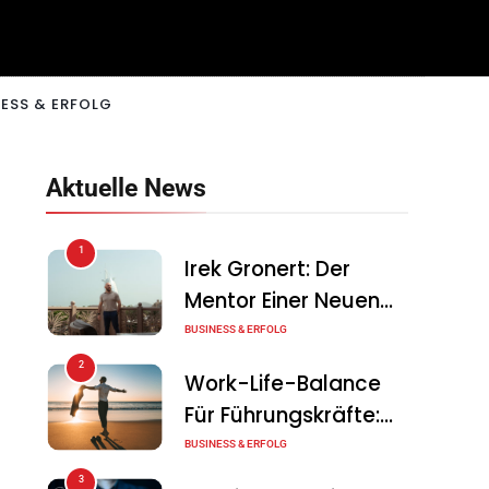
ESS & ERFOLG
Aktuelle News
1
Irek Gronert: Der
Mentor Einer Neuen
Generation Von
BUSINESS & ERFOLG
Unternehmern
2
Work-Life-Balance
Für Führungskräfte:
Illusion Oder Echte
BUSINESS & ERFOLG
Chance?
3