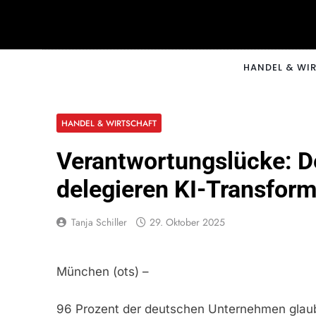
Skip
to
content
CNNM
HANDEL & WI
HANDEL & WIRTSCHAFT
Verantwortungslücke: D
delegieren KI-Transform
Tanja Schiller
29. Oktober 2025
München (ots) –
96 Prozent der deutschen Unternehmen glaube