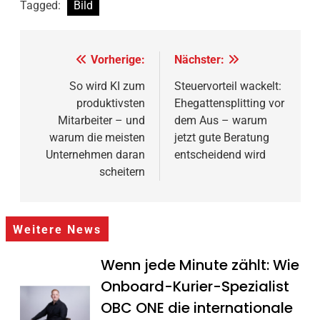
Tagged:
Bild
Beitragsnavigation
Vorherige:
Nächster:
So wird KI zum
Steuervorteil wackelt:
produktivsten
Ehegattensplitting vor
Mitarbeiter – und
dem Aus – warum
warum die meisten
jetzt gute Beratung
Unternehmen daran
entscheidend wird
scheitern
Weitere News
Wenn jede Minute zählt: Wie
Onboard-Kurier-Spezialist
OBC ONE die internationale