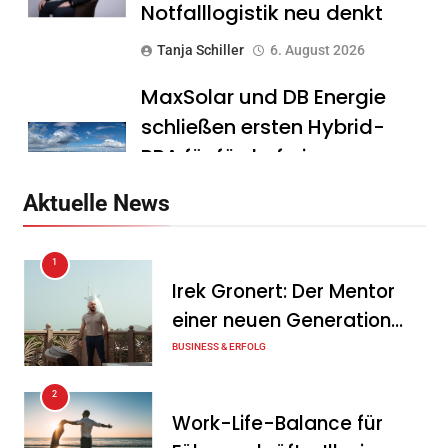
Notfalllogistik neu denkt
Tanja Schiller
6. August 2026
MaxSolar und DB Energie
schließen ersten Hybrid-
PPA für förderfreie
Anlagenkombination
Aktuelle News
Tanja Schiller
6. August 2026
1
KSB mit starkem
Irek Gronert: Der Mentor
Geschäftsverlauf im
einer neuen Generation
zweiten Quartal
von Unternehmern
BUSINESS & ERFOLG
Tanja Schiller
6. August 2026
2
Intersolar-Trend 2026:
Work-Life-Balance für
Warum Batteriespeicher