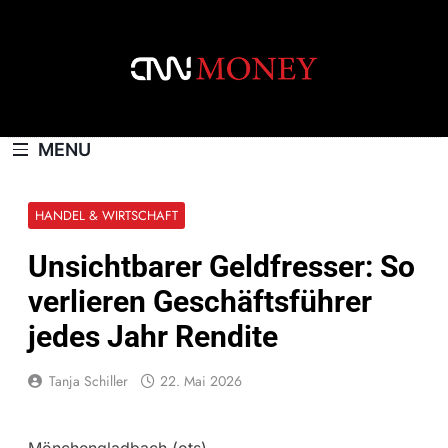
Skip
to
content
CNNMONEY.CH
MENU
HANDEL & WIRTSCHAFT
Unsichtbarer Geldfresser: So
verlieren Geschäftsführer
jedes Jahr Rendite
Tanja Schiller
22. Mai 2026
Mönchengladbach (ots) –