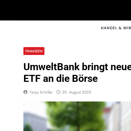
Skip
to
content
CNNM
HANDEL & WI
FINANZEN
UmweltBank bringt neue
ETF an die Börse
Tanja Schiller
20. August 2025