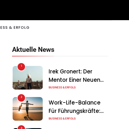
ESS & ERFOLG
Aktuelle News
1
Irek Gronert: Der
Mentor Einer Neuen
Generation Von
BUSINESS & ERFOLG
Unternehmern
2
Work-Life-Balance
Für Führungskräfte:
Illusion Oder Echte
BUSINESS & ERFOLG
Chance?
3