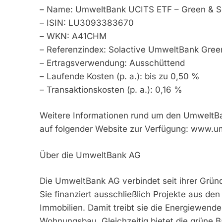
– Name: UmweltBank UCITS ETF – Green & So
– ISIN: LU3093383670
– WKN: A41CHM
– Referenzindex: Solactive UmweltBank Gree
– Ertragsverwendung: Ausschüttend
– Laufende Kosten (p. a.): bis zu 0,50 %
– Transaktionskosten (p. a.): 0,16 %
Weitere Informationen rund um den UmweltBa
auf folgender Website zur Verfügung: www.u
Über die UmweltBank AG
Die UmweltBank AG verbindet seit ihrer Gründ
Sie finanziert ausschließlich Projekte aus d
Immobilien. Damit treibt sie die Energiewend
Wohnungsbau. Gleichzeitig bietet die grüne 