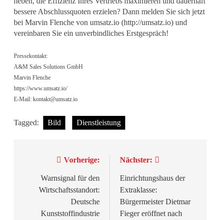
heben, die Effizienz Ihres Vertriebs maximieren und dauerhaft
bessere Abschlussquoten erzielen? Dann melden Sie sich jetzt
bei Marvin Flenche von umsatz.io (http://umsatz.io) und
vereinbaren Sie ein unverbindliches Erstgespräch!
Pressekontakt:
A&M Sales Solutions GmbH
Marvin Flenche
https://www.umsatz.io/
E-Mail:
kontakt@umsatz.io
Tagged:
Bild
Dienstleistung
Beitragsnavigation
Vorherige:
Nächster:
Warnsignal für den
Einrichtungshaus der
Wirtschaftsstandort:
Extraklasse:
Deutsche
Bürgermeister Dietmar
Kunststoffindustrie
Fieger eröffnet nach