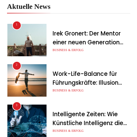
warum die Exit-Steuer für
Aktuelle News
Unternehmer schon Jahre
vor dem Verkauf
1
entschieden wird
Irek Gronert: Der Mentor
Tanja Schiller
5. August 2026
einer neuen Generation
von Unternehmern
BUSINESS & ERFOLG
ENERTRAG eröffnet neues
Ausbildungs- und
2
Schulungszentrum in
Work-Life-Balance für
Dauerthal
Führungskräfte: Illusion
oder echte Chance?
BUSINESS & ERFOLG
Tanja Schiller
5. August 2026
3
HWS Handwerks-Schmiede
Intelligente Zeiten: Wie
GmbH: Volle
Künstliche Intelligenz die
Auftragsbücher und
Geschäftswelt verändert
BUSINESS & ERFOLG
trotzdem Chaos im Betrieb