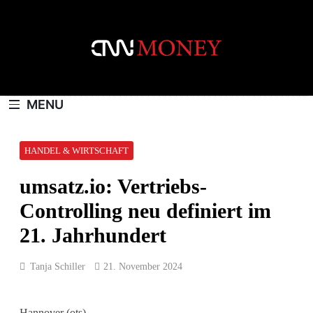
Skip
to
content
CNNMONEY.CH
MENU
HANDEL & WIRTSCHAFT
umsatz.io: Vertriebs-
Controlling neu definiert im
21. Jahrhundert
Tanja Schiller
21. November 2024
Hannover (ots) –