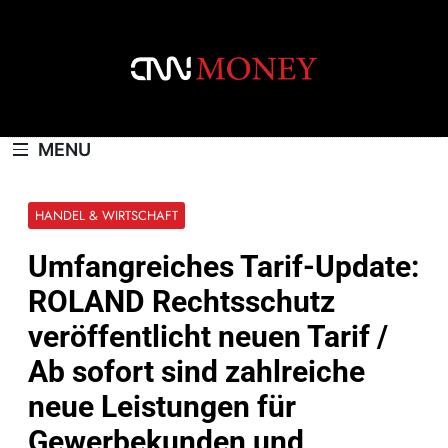
Skip
to
content
CNNMONEY.CH
MENU
HANDEL & WIRTSCHAFT
Umfangreiches Tarif-Update:
ROLAND Rechtsschutz
veröffentlicht neuen Tarif /
Ab sofort sind zahlreiche
neue Leistungen für
Gewerbekunden und