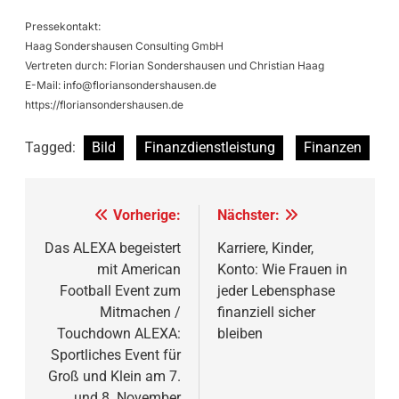
Pressekontakt:
Haag Sondershausen Consulting GmbH
Vertreten durch: Florian Sondershausen und Christian Haag
E-Mail:
info@floriansondershausen.de
https://floriansondershausen.de
Tagged:
Bild
Finanzdienstleistung
Finanzen
Beitragsnavigation
Vorherige:
Nächster:
Das ALEXA begeistert
Karriere, Kinder,
mit American
Konto: Wie Frauen in
Football Event zum
jeder Lebensphase
Mitmachen /
finanziell sicher
Touchdown ALEXA:
bleiben
Sportliches Event für
Groß und Klein am 7.
und 8. November