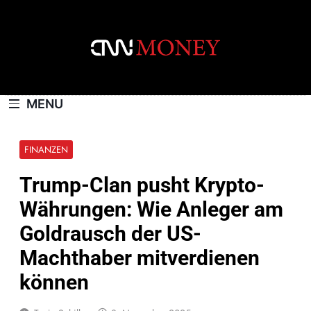
Skip
to
content
CNNMONEY.CH
MENU
FINANZEN
Trump-Clan pusht Krypto-
Währungen: Wie Anleger am
Goldrausch der US-
Machthaber mitverdienen
können