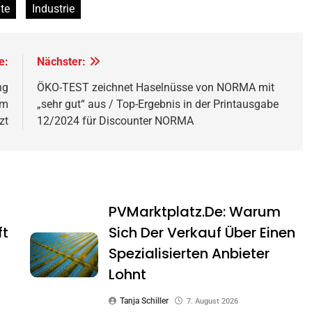
te
Industrie
e:
Nächster:
ng
ÖKO-TEST zeichnet Haselnüsse von NORMA mit
um
„sehr gut“ aus / Top-Ergebnis in der Printausgabe
zt
12/2024 für Discounter NORMA
PVMarktplatz.de: Warum
ft
Sich Der Verkauf Über Einen
Spezialisierten Anbieter
Lohnt
Tanja Schiller
7. August 2026