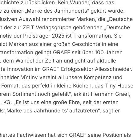
schichte zurückblicken. Kein Wunder, dass das
e zu einer „Marke des Jahrhunderts“ gekürt wurde.
xklusiven Auswahl renommierter Marken, die „Deutsche
on der zur ZEIT Verlagsgruppe gehörenden „Deutsche
motiv der Preisträger 2025 ist Transformation. Sie
eidt Marken aus einer großen Geschichte in eine
ransformation gelingt GRAEF seit über 100 Jahren
e dem Wandel der Zeit an und geht auf aktuelle
lute Innovation im GRAEF Erfolgssektor Allesschneider.
chneider MYtiny vereint all unsere Kompetenz und
n Format, das perfekt in kleine Küchen, das Tiny House
em Sortiment noch gefehlt“, erklärt Hermann Graef,
G. „Es ist uns eine große Ehre, seit der ersten
 ‚Marke des Jahrhunderts‘ aufzutreten“, sagt er
iertes Fachwissen hat sich GRAEF seine Position als