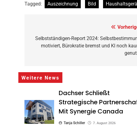
Tagged:
Auszeichnung
Bild
Haushaltsgerä
Beitragsnavigation
Vorherig
Selbstständigen-Report 2024: Selbstbestimmu
motiviert, Bürokratie bremst und KI noch ka
genut
Weitere News
Dachser Schließt
Strategische Partnerscha
Mit Synergie Canada
Tanja Schiller
7. August 2026