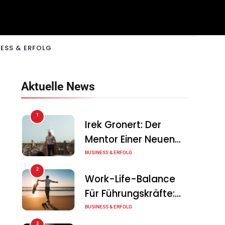
ESS & ERFOLG
Aktuelle News
1
Irek Gronert: Der
Mentor Einer Neuen
Generation Von
BUSINESS & ERFOLG
Unternehmern
2
Work-Life-Balance
Für Führungskräfte:
Illusion Oder Echte
BUSINESS & ERFOLG
Chance?
3