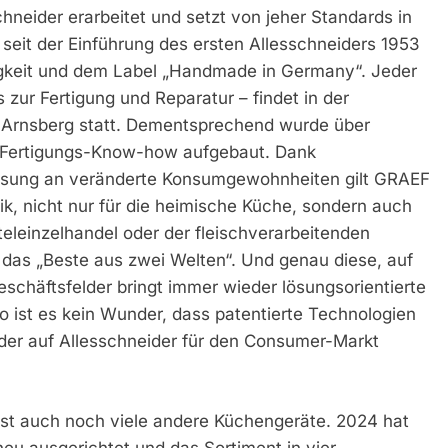
hneider erarbeitet und setzt von jeher Standards in
eit der Einführung des ersten Allesschneiders 1953
igkeit und dem Label „Handmade in Germany“. Jeder
s zur Fertigung und Reparatur – findet in der
 Arnsberg statt. Dementsprechend wurde über
s Fertigungs-Know-how aufgebaut. Dank
assung an veränderte Konsumgewohnheiten gilt GRAEF
nik, nicht nur für die heimische Küche, sondern auch
teleinzelhandel oder der fleischverarbeitenden
 das „Beste aus zwei Welten“. Und genau diese, auf
schäftsfelder bringt immer wieder lösungsorientierte
 ist es kein Wunder, dass patentierte Technologien
er auf Allesschneider für den Consumer-Markt
t auch noch viele andere Küchengeräte. 2024 hat
u ausgerichtet und das Sortiment in vier