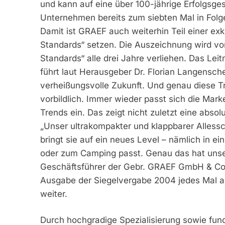
und kann auf eine über 100-jährige Erfolgsge
Unternehmen bereits zum siebten Mal in Folg
Damit ist GRAEF auch weiterhin Teil einer e
Standards“ setzen. Die Auszeichnung wird v
Standards“ alle drei Jahre verliehen. Das Leit
führt laut Herausgeber Dr. Florian Langensch
verheißungsvolle Zukunft. Und genau diese T
vorbildlich. Immer wieder passt sich die Mark
Trends ein. Das zeigt nicht zuletzt eine abso
„Unser ultrakompakter und klappbarer Alless
bringt sie auf ein neues Level – nämlich in ei
oder zum Camping passt. Genau das hat unser
Geschäftsführer der Gebr. GRAEF GmbH & Co. K
Ausgabe der Siegelvergabe 2004 jedes Mal als
weiter.
Durch hochgradige Spezialisierung sowie fund