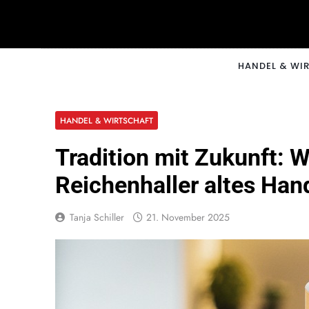
Skip
to
content
CNNM
HANDEL & WI
HANDEL & WIRTSCHAFT
Tradition mit Zukunft: 
Reichenhaller altes Han
Tanja Schiller
21. November 2025