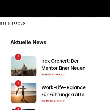
ESS & ERFOLG
Aktuelle News
1
Irek Gronert: Der
Mentor Einer Neuen
Generation Von
BUSINESS & ERFOLG
Unternehmern
2
Work-Life-Balance
Für Führungskräfte:
Illusion Oder Echte
BUSINESS & ERFOLG
Chance?
3