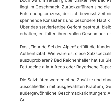
Doch warum setzen große Marken wie Bad Reic
liegt im Geschmack. Zurückzuführen sind die k
Entstehungsprozess, der sich bewusst Zeit ni
spannende Konsistenz und besondere Haptik – 
Über das servierfertige Gericht gestreut, blei
erhalten, entfalten ihren vollen Geschmack u
Das „Fleur de Sel der Alpen“ erfüllt die Kund
Authentizität. Wie wäre es, diese Salzspezial
auszuprobieren? Bad Reichenhaller hat für Si
Fettuccine a la Alfredo oder Bayerische Tap
Die Salzblüten werden ohne Zusätze und ohne 
ausschließlich mit ausgewählten Kräutern, Ge
außergewöhnliche Geschmacksrichtungen: Alpe
Grill.