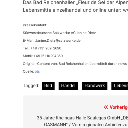
Das Bad Reichenhaller „Fleur de Sel der Alpe
Lebensmitteleinzelhandel und online unter: 
Pressekontakt:
Südwestdeutsche Salzwerke AGJanine Dietz
E-Mail:
Janine.Dietz@salzwerke.de
Tel.: +49 7131 959-2690
Mobil: +49 151 10294350
Original-Content von: Bad Reichenhaller, übermittelt durch news 
Quelle:
ots
Tagged:
Bild
Handel
Handwerk
Lebens
Beitragsnavigation
Vorherig
35 Jahre Rheingas Halle-Saalegas GmbH „D
GASMANN“ / Vom regionalen Anbieter z