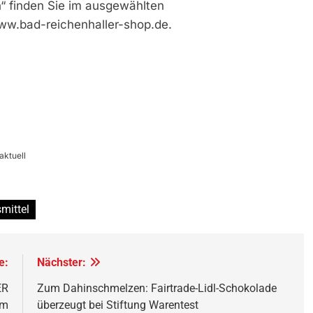
n“ finden Sie im ausgewählten
www.bad-reichenhaller-shop.de.
aktuell
mittel
e:
Nächster:
ER
Zum Dahinschmelzen: Fairtrade-Lidl-Schokolade
um
überzeugt bei Stiftung Warentest