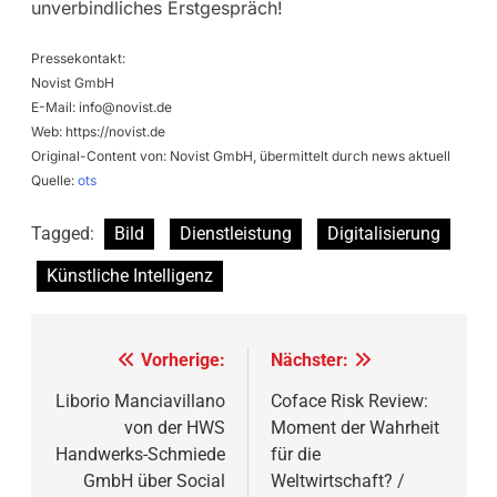
unverbindliches Erstgespräch!
Pressekontakt:
Novist GmbH
E-Mail:
info@novist.de
Web: https://novist.de
Original-Content von: Novist GmbH, übermittelt durch news aktuell
Quelle:
ots
Tagged:
Bild
Dienstleistung
Digitalisierung
Künstliche Intelligenz
Beitragsnavigation
Vorherige:
Nächster:
Liborio Manciavillano
Coface Risk Review:
von der HWS
Moment der Wahrheit
Handwerks-Schmiede
für die
GmbH über Social
Weltwirtschaft? /