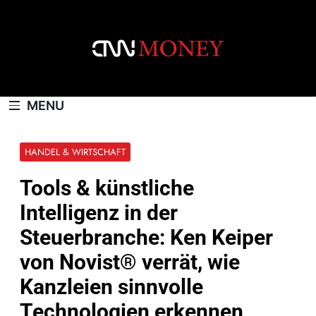
Skip
to
content
CNNMONEY.CH
MENU
HANDEL & WIRTSCHAFT
Tools & künstliche
Intelligenz in der
Steuerbranche: Ken Keiper
von Novist® verrät, wie
Kanzleien sinnvolle
Technologien erkennen,