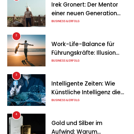
Irek Gronert: Der Mentor
Mitarbeitergespräch pro
einer neuen Generation
Jahr nichts verändert – und
von Unternehmern
BUSINESS & ERFOLG
was stattdessen
Verbindlichkeit schafft
2
Work-Life-Balance für
Tanja Schiller
7. August 2026
Führungskräfte: Illusion
Wenn jede Minute zählt: Wie
oder echte Chance?
BUSINESS & ERFOLG
Onboard-Kurier-Spezialist
3
OBC ONE die internationale
Intelligente Zeiten: Wie
Notfalllogistik neu denkt
Künstliche Intelligenz die
Tanja Schiller
6. August 2026
Geschäftswelt verändert
BUSINESS & ERFOLG
4
Gold und Silber im
Aufwind: Warum