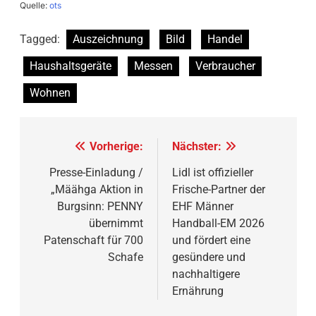
Quelle:
ots
Tagged:
Auszeichnung
Bild
Handel
Haushaltsgeräte
Messen
Verbraucher
Wohnen
Beitragsnavigation
Vorherige:
Nächster:
Presse-Einladung /
Lidl ist offizieller
„Määhga Aktion in
Frische-Partner der
Burgsinn: PENNY
EHF Männer
übernimmt
Handball-EM 2026
Patenschaft für 700
und fördert eine
Schafe
gesündere und
nachhaltigere
Ernährung