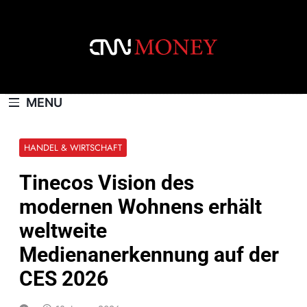
Skip
to
content
CNNMONEY.CH
MENU
HANDEL & WIRTSCHAFT
Tinecos Vision des
modernen Wohnens erhält
weltweite
Medienanerkennung auf der
CES 2026