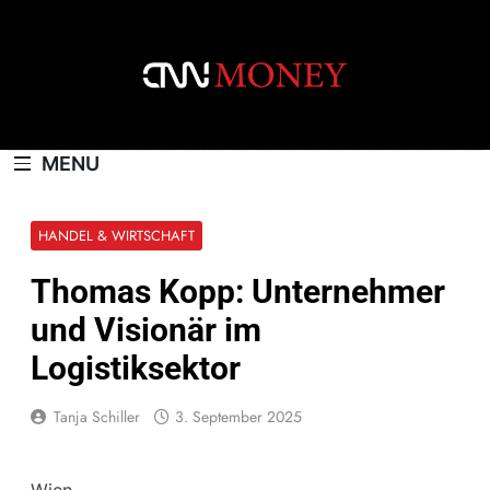
Skip
to
content
CNNMONEY.CH
MENU
HANDEL & WIRTSCHAFT
Thomas Kopp: Unternehmer
und Visionär im
Logistiksektor
Tanja Schiller
3. September 2025
Wien