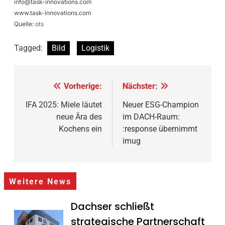
info@task-innovations.com
www.task-innovations.com
Quelle:
ots
Tagged:
Bild
Logistik
Beitragsnavigation
Vorherige:
Nächster:
IFA 2025: Miele läutet
Neuer ESG-Champion
neue Ära des
im DACH-Raum:
Kochens ein
:response übernimmt
imug
Weitere News
Dachser schließt
strategische Partnerschaft