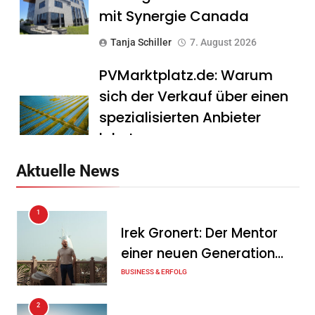
mit Synergie Canada
Tanja Schiller
7. August 2026
PVMarktplatz.de: Warum
sich der Verkauf über einen
spezialisierten Anbieter
lohnt
Tanja Schiller
7. August 2026
Aktuelle News
HS Führungscoaching:
1
Warum ein
Irek Gronert: Der Mentor
Mitarbeitergespräch pro
einer neuen Generation
Jahr nichts verändert – und
von Unternehmern
BUSINESS & ERFOLG
was stattdessen
Verbindlichkeit schafft
2