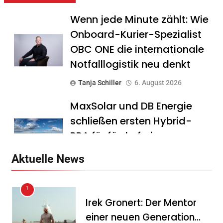
Wenn jede Minute zählt: Wie
Onboard-Kurier-Spezialist
OBC ONE die internationale
Notfalllogistik neu denkt
Tanja Schiller
6. August 2026
MaxSolar und DB Energie
schließen ersten Hybrid-
PPA für förderfreie
Anlagenkombination
Aktuelle News
Tanja Schiller
6. August 2026
1
KSB mit starkem
Irek Gronert: Der Mentor
Geschäftsverlauf im
einer neuen Generation
zweiten Quartal