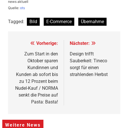
news aktuell
Quelle:
ots
Tagged:
Bild
E-Commerce
Übernahme
Beitragsnavigation
Vorherige:
Nächster:
Zum Start in den
Design trifft
Oktober sparen
Sauberkeit: Tineco
Kundinnen und
sorgt für einen
Kunden ab sofort bis
strahlenden Herbst
zu 12 Prozent beim
Nudel-Kauf / NORMA
senkt die Preise auf
Pasta: Basta!
Weitere News