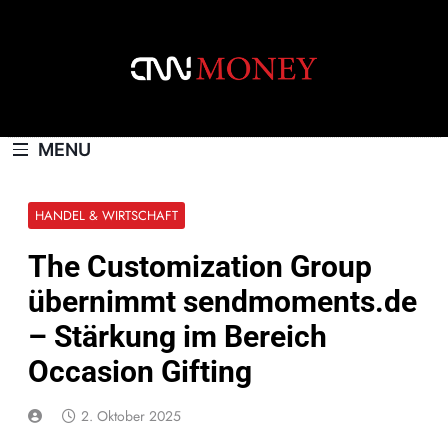
Skip
to
content
CNNMONEY.CH
MENU
HANDEL & WIRTSCHAFT
The Customization Group
übernimmt sendmoments.de
– Stärkung im Bereich
Occasion Gifting
2. Oktober 2025