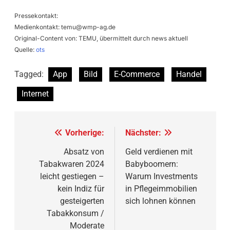
Pressekontakt:
Medienkontakt:
temu@wmp-ag.de
Original-Content von: TEMU, übermittelt durch news aktuell
Quelle:
ots
Tagged:
App
Bild
E-Commerce
Handel
Internet
Beitragsnavigation
Vorherige:
Nächster:
Absatz von
Geld verdienen mit
Tabakwaren 2024
Babyboomern:
leicht gestiegen –
Warum Investments
kein Indiz für
in Pflegeimmobilien
gesteigerten
sich lohnen können
Tabakkonsum /
Moderate