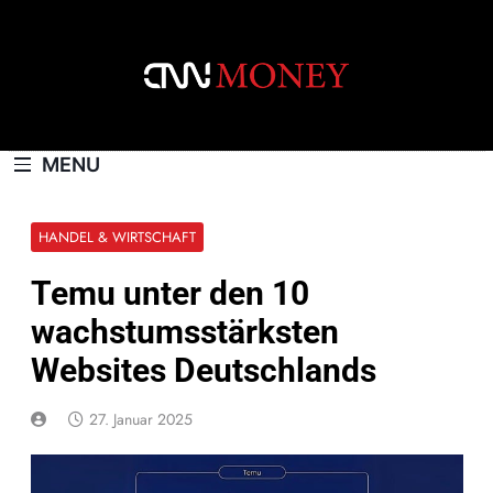
Skip
to
content
CNNMONEY.CH
MENU
HANDEL & WIRTSCHAFT
Temu unter den 10
wachstumsstärksten
Websites Deutschlands
27. Januar 2025