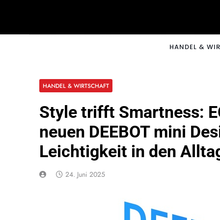
Skip
to
content
CNNM
HANDEL & WI
HANDEL & WIRTSCHAFT
Style trifft Smartness:
neuen DEEBOT mini Desi
Leichtigkeit in den Allta
24. Juni 2025