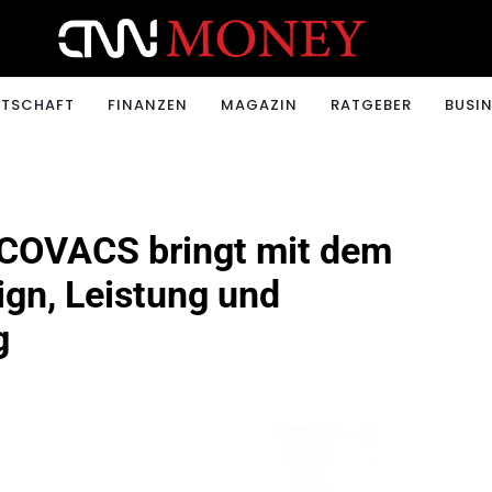
ONEY.CH
RTSCHAFT
FINANZEN
MAGAZIN
RATGEBER
BUSIN
 ECOVACS bringt mit dem
gn, Leistung und
g