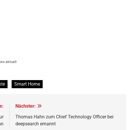
ws aktuell
kte
Smart Home
e:
Nächster:
ur
Thomas Hahn zum Chief Technology Officer bei
an
deepsearch ernannt