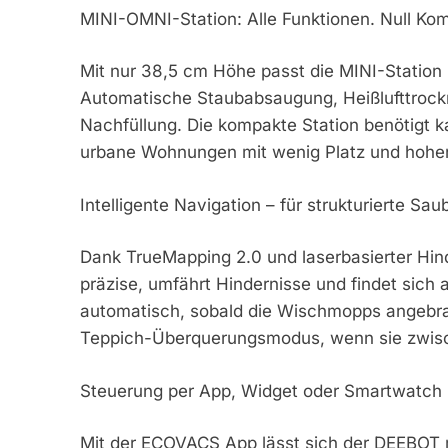
MINI-OMNI-Station: Alle Funktionen. Null Ko
Mit nur 38,5 cm Höhe passt die MINI-Station 
Automatische Staubabsaugung, Heißlufttrockn
Nachfüllung. Die kompakte Station benötigt k
urbane Wohnungen mit wenig Platz und hohe
Intelligente Navigation – für strukturierte Sau
Dank TrueMapping 2.0 und laserbasierter Hin
präzise, umfährt Hindernisse und findet sich 
automatisch, sobald die Wischmopps angebrach
Teppich-Überquerungsmodus, wenn sie zwisc
Steuerung per App, Widget oder Smartwatch
Mit der ECOVACS App lässt sich der DEEBOT m