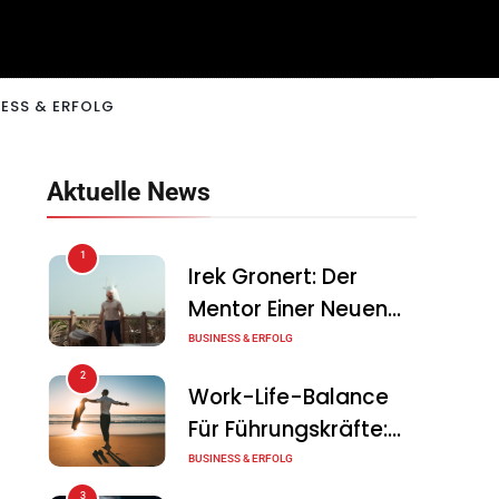
ESS & ERFOLG
Aktuelle News
1
Irek Gronert: Der
Mentor Einer Neuen
Generation Von
BUSINESS & ERFOLG
Unternehmern
2
Work-Life-Balance
Für Führungskräfte:
Illusion Oder Echte
BUSINESS & ERFOLG
Chance?
3