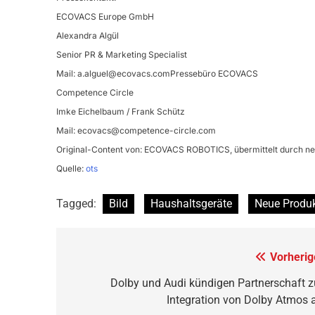
ECOVACS Europe GmbH
Alexandra Algül
Senior PR & Marketing Specialist
Mail:
a.alguel@ecovacs.comPresseb
üro ECOVACS
Competence Circle
Imke Eichelbaum / Frank Schütz
Mail:
ecovacs@competence-circle.com
Original-Content von: ECOVACS ROBOTICS, übermittelt durch ne
Quelle:
ots
Tagged:
Bild
Haushaltsgeräte
Neue Produ
Beitragsnavigation
Vorherig
Dolby und Audi kündigen Partnerschaft z
Integration von Dolby Atmos 