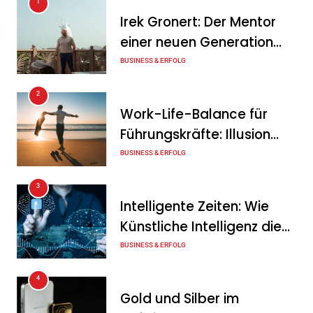
1
KSB mit starkem
Irek Gronert: Der Mentor
Geschäftsverlauf im
einer neuen Generation
zweiten Quartal
von Unternehmern
BUSINESS & ERFOLG
Tanja Schiller
6. August 2026
2
Intersolar-Trend 2026:
Work-Life-Balance für
Warum Batteriespeicher
Führungskräfte: Illusion
zum wichtigsten Baustein
oder echte Chance?
BUSINESS & ERFOLG
der Energiewende werden
3
Tanja Schiller
6. August 2026
Intelligente Zeiten: Wie
Künstliche Intelligenz die
Geschäftswelt verändert
BUSINESS & ERFOLG
4
Gold und Silber im