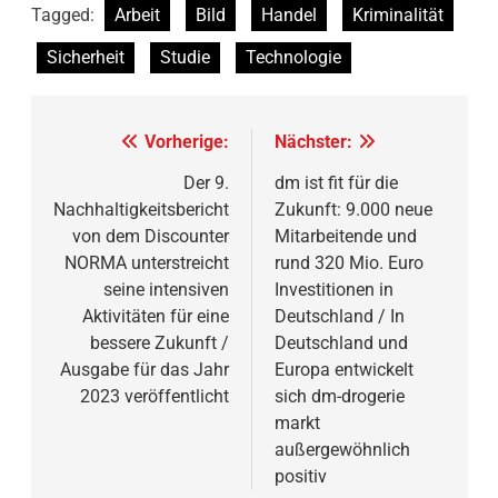
Tagged:
Arbeit
Bild
Handel
Kriminalität
Sicherheit
Studie
Technologie
Beitragsnavigation
Vorherige:
Nächster:
Der 9.
dm ist fit für die
Nachhaltigkeitsbericht
Zukunft: 9.000 neue
von dem Discounter
Mitarbeitende und
NORMA unterstreicht
rund 320 Mio. Euro
seine intensiven
Investitionen in
Aktivitäten für eine
Deutschland / In
bessere Zukunft /
Deutschland und
Ausgabe für das Jahr
Europa entwickelt
2023 veröffentlicht
sich dm-drogerie
markt
außergewöhnlich
positiv