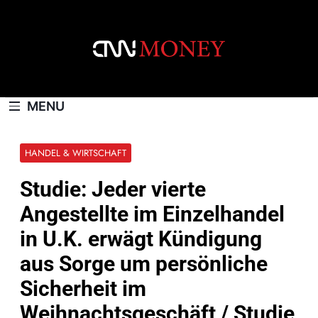
Skip
to
content
CNNMONEY.CH
MENU
HANDEL & WIRTSCHAFT
Studie: Jeder vierte
Angestellte im Einzelhandel
in U.K. erwägt Kündigung
aus Sorge um persönliche
Sicherheit im
Weihnachtsgeschäft / Studie