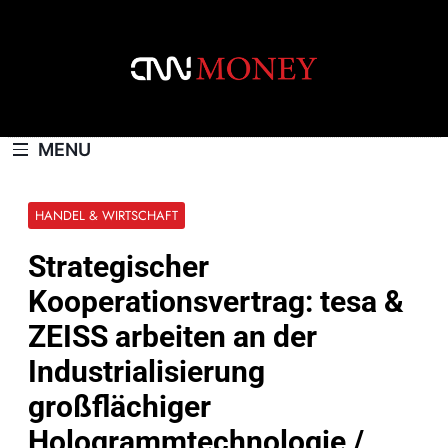
Skip
to
content
CNNMONEY.CH
MENU
HANDEL & WIRTSCHAFT
Strategischer
Kooperationsvertrag: tesa &
ZEISS arbeiten an der
Industrialisierung
großflächiger
Hologrammtechnologie /