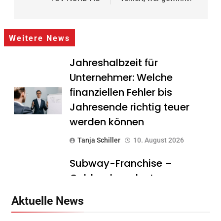
Weitere News
Jahreshalbzeit für
Unternehmer: Welche
finanziellen Fehler bis
Jahresende richtig teuer
werden können
Tanja Schiller
10. August 2026
Subway-Franchise –
Goldgrube oder teurer
Traum? Was Gründer vor
Aktuelle News
dem Einstieg wissen sollten