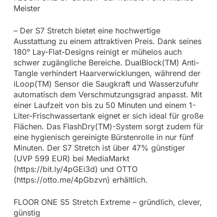
Meister
– Der S7 Stretch bietet eine hochwertige
Ausstattung zu einem attraktiven Preis. Dank seines
180° Lay-Flat-Designs reinigt er mühelos auch
schwer zugängliche Bereiche. DualBlock(TM) Anti-
Tangle verhindert Haarverwicklungen, während der
iLoop(TM) Sensor die Saugkraft und Wasserzufuhr
automatisch dem Verschmutzungsgrad anpasst. Mit
einer Laufzeit von bis zu 50 Minuten und einem 1-
Liter-Frischwassertank eignet er sich ideal für große
Flächen. Das FlashDry(TM)-System sorgt zudem für
eine hygienisch gereinigte Bürstenrolle in nur fünf
Minuten. Der S7 Stretch ist über 47% günstiger
(UVP 599 EUR) bei MediaMarkt
(https://bit.ly/4pGEi3d) und OTTO
(https://otto.me/4pGbzvn) erhältlich.
FLOOR ONE S5 Stretch Extreme – gründlich, clever,
günstig