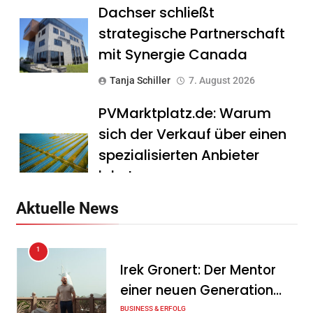
Dachser schließt
strategische Partnerschaft
mit Synergie Canada
Tanja Schiller
7. August 2026
PVMarktplatz.de: Warum
sich der Verkauf über einen
spezialisierten Anbieter
lohnt
Tanja Schiller
7. August 2026
Aktuelle News
HS Führungscoaching:
1
Warum ein
Irek Gronert: Der Mentor
Mitarbeitergespräch pro
einer neuen Generation
Jahr nichts verändert – und
von Unternehmern
BUSINESS & ERFOLG