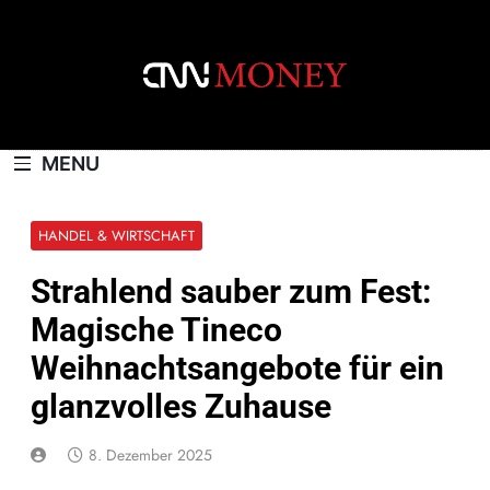
Skip
to
content
CNNMONEY.CH
MENU
HANDEL & WIRTSCHAFT
Strahlend sauber zum Fest:
Magische Tineco
Weihnachtsangebote für ein
glanzvolles Zuhause
8. Dezember 2025