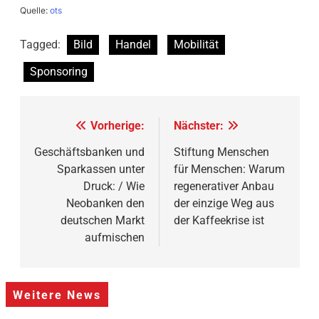
Quelle:
ots
Tagged:
Bild
Handel
Mobilität
Sponsoring
Beitragsnavigation
Vorherige:
Nächster:
Geschäftsbanken und
Stiftung Menschen
Sparkassen unter
für Menschen: Warum
Druck: / Wie
regenerativer Anbau
Neobanken den
der einzige Weg aus
deutschen Markt
der Kaffeekrise ist
aufmischen
Weitere News