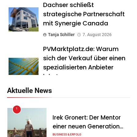
Dachser schließt
strategische Partnerschaft
mit Synergie Canada
Tanja Schiller
7. August 2026
PVMarktplatz.de: Warum
sich der Verkauf über einen
spezialisierten Anbieter
lohnt
Tanja Schiller
7. August 2026
Aktuelle News
HS Führungscoaching:
1
Warum ein
Irek Gronert: Der Mentor
Mitarbeitergespräch pro
einer neuen Generation
Jahr nichts verändert – und
von Unternehmern
BUSINESS & ERFOLG