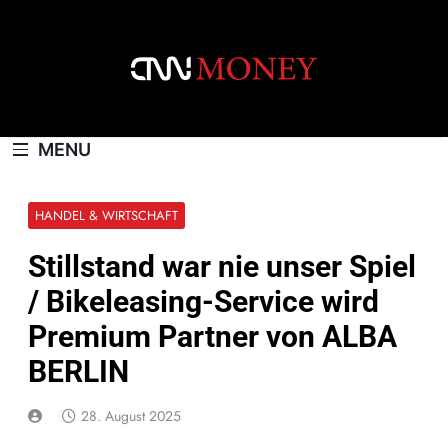
Skip
to
content
CNNMONEY.CH
MENU
HANDEL & WIRTSCHAFT
Stillstand war nie unser Spiel
/ Bikeleasing-Service wird
Premium Partner von ALBA
BERLIN
28. August 2025