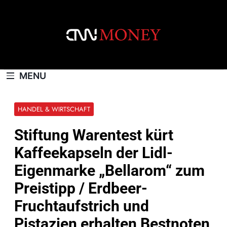
Skip
to
content
CNNMONEY.CH
MENU
HANDEL & WIRTSCHAFT
Stiftung Warentest kürt
Kaffeekapseln der Lidl-
Eigenmarke „Bellarom“ zum
Preistipp / Erdbeer-
Fruchtaufstrich und
Pistazien erhalten Bestnoten,