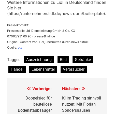
Weitere Informationen zu Lidl in Deutschland finden
Sie hier
(https://unternehmen.lidl.de/newsroom/boilerplate).
Pressekontakt:
Pressestelle Lidl Dienstleistung GmbH & Co. KG
07063/931 60 90 ·
presse@lidl.de
Original-Content von: Lidl, übermittelt durch news aktuell
Quelle:
ots
Tagged:
Auszeichnung
Bild
Getränke
Handel
Lebensmittel
Verbraucher
Beitragsnavigation
Vorherige:
Nächster:
Doppelsieg für
KI im Trading sinnvoll
beutellose
nutzen: Mit Florian
Bodenstaubsauger
Sondershausen