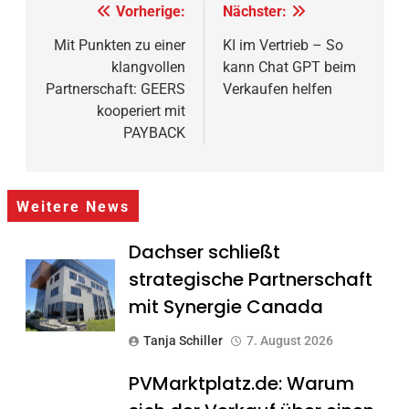
Beitragsnavigation
Vorherige:
Nächster:
Mit Punkten zu einer
KI im Vertrieb – So
klangvollen
kann Chat GPT beim
Partnerschaft: GEERS
Verkaufen helfen
kooperiert mit
PAYBACK
Weitere News
Dachser schließt
strategische Partnerschaft
mit Synergie Canada
Tanja Schiller
7. August 2026
PVMarktplatz.de: Warum