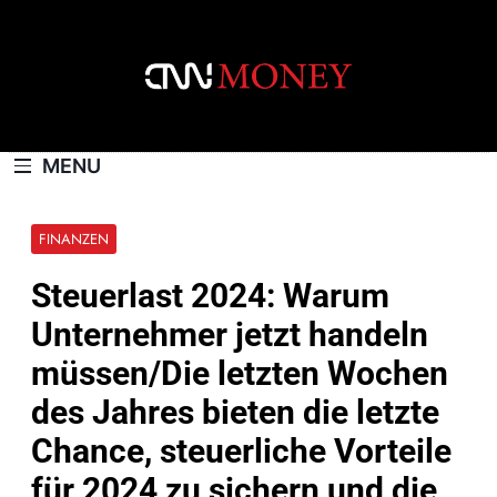
Skip
to
content
CNNMONEY.CH
MENU
FINANZEN
Steuerlast 2024: Warum
Unternehmer jetzt handeln
müssen/Die letzten Wochen
des Jahres bieten die letzte
Chance, steuerliche Vorteile
für 2024 zu sichern und die