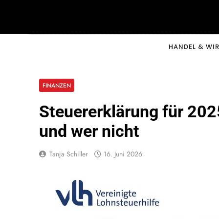
Skip
to
content
CNNM
HANDEL & WI
FINANZEN
Steuererklärung für 202
und wer nicht
Tanja Schiller
16. Juni 2026