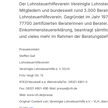
Der Lohnsteuerhilfeverein Vereinigte Lohnsteue
Mitgliedern und bundesweit rund 3.000 Berat
Lohnsteuerhilfeverein. Gegründet im Jahr 197
77700 zertifizierten Beraterinnen und Berater. 
Einkommensteuererklärung, beantragt sämtli
und vieles mehr im Rahmen der Beratungsbefu
Pressekontakt:
Steffen Gall
Lohnsteuerhilfeverein
Vereinigte Lohnsteuerhilfe e. V. (VLH)
Fritz-Voigt-Str. 13
67433 Neustadt a.d. WeinstraßeTel.: 06321 4901-0
Fax: 06321 4901-49E-Mail:
presse@vlh.de
Web: www.vlh.de/presse
Original-Content von: Vereinigte Lohnsteuerhilfe e.V. – VLH, über
Quelle:
ots