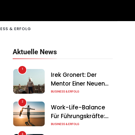
ESS & ERFOLG
Aktuelle News
1
Irek Gronert: Der
Mentor Einer Neuen
Generation Von
BUSINESS & ERFOLG
Unternehmern
2
Work-Life-Balance
Für Führungskräfte:
Illusion Oder Echte
BUSINESS & ERFOLG
Chance?
3