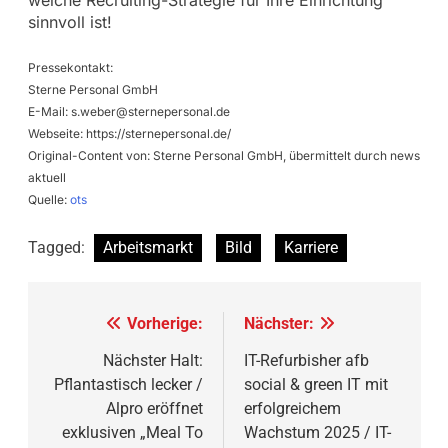
sinnvoll ist!
Pressekontakt:
Sterne Personal GmbH
E-Mail:
s.weber@sternepersonal.de
Webseite: https://sternepersonal.de/
Original-Content von: Sterne Personal GmbH, übermittelt durch news
aktuell
Quelle:
ots
Tagged:
Arbeitsmarkt
Bild
Karriere
Beitragsnavigation
Vorherige:
Nächster:
Nächster Halt:
IT-Refurbisher afb
Pflantastisch lecker /
social & green IT mit
Alpro eröffnet
erfolgreichem
exklusiven „Meal To
Wachstum 2025 / IT-