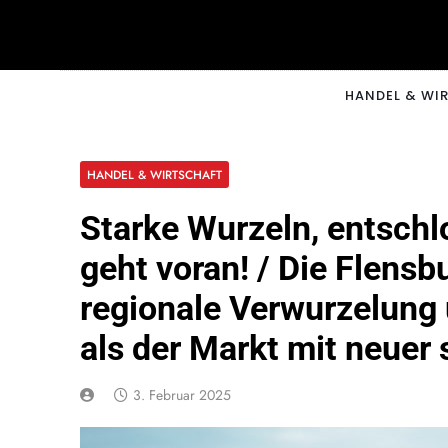
Skip
to
content
CNNM
HANDEL & WI
HANDEL & WIRTSCHAFT
Starke Wurzeln, entschl
geht voran! / Die Flensb
regionale Verwurzelung 
als der Markt mit neuer
3. Februar 2025