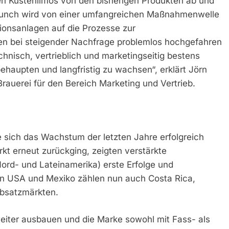
en Küstenlimos von den bisherigen Produkten ab und
 Launch wird von einer umfangreichen Maßnahmenwelle
ionsanlagen auf die Prozesse zur
en bei steigender Nachfrage problemlos hochgefahren
hnisch, vertrieblich und marketingseitig bestens
behaupten und langfristig zu wachsen“, erklärt Jörn
auerei für den Bereich Marketing und Vertrieb.
e sich das Wachstum der letzten Jahre erfolgreich
kt erneut zurückging, zeigten verstärkte
d- und Lateinamerika) erste Erfolge und
n USA und Mexiko zählen nun auch Costa Rica,
Absatzmärkten.
 weiter ausbauen und die Marke sowohl mit Fass- als