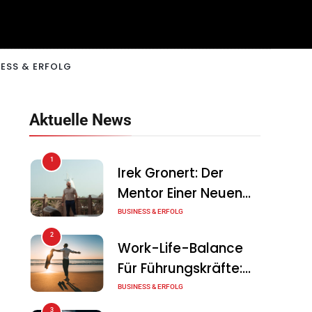
ESS & ERFOLG
Aktuelle News
1
Irek Gronert: Der
Mentor Einer Neuen
Generation Von
BUSINESS & ERFOLG
Unternehmern
2
Work-Life-Balance
Für Führungskräfte:
Illusion Oder Echte
BUSINESS & ERFOLG
Chance?
3