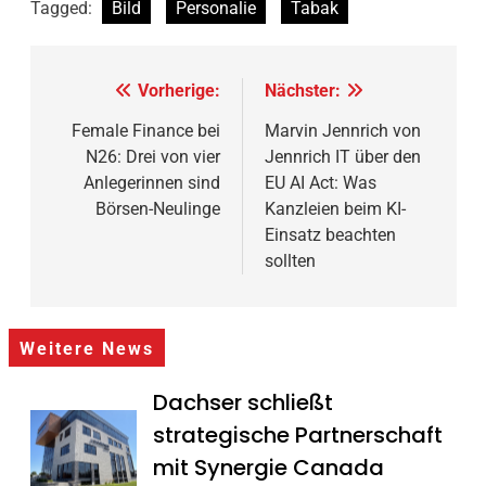
Tagged:
Bild
Personalie
Tabak
Beitragsnavigation
Vorherige:
Nächster:
Female Finance bei
Marvin Jennrich von
N26: Drei von vier
Jennrich IT über den
Anlegerinnen sind
EU AI Act: Was
Börsen-Neulinge
Kanzleien beim KI-
Einsatz beachten
sollten
Weitere News
Dachser schließt
strategische Partnerschaft
mit Synergie Canada