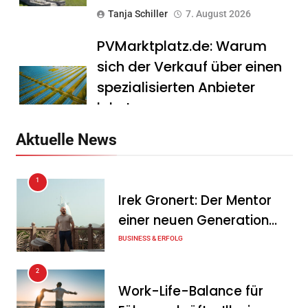
Tanja Schiller
7. August 2026
PVMarktplatz.de: Warum
sich der Verkauf über einen
spezialisierten Anbieter
lohnt
Tanja Schiller
7. August 2026
Aktuelle News
HS Führungscoaching:
1
Warum ein
Irek Gronert: Der Mentor
Mitarbeitergespräch pro
einer neuen Generation
Jahr nichts verändert – und
von Unternehmern
BUSINESS & ERFOLG
was stattdessen
Verbindlichkeit schafft
2
Work-Life-Balance für
Tanja Schiller
7. August 2026