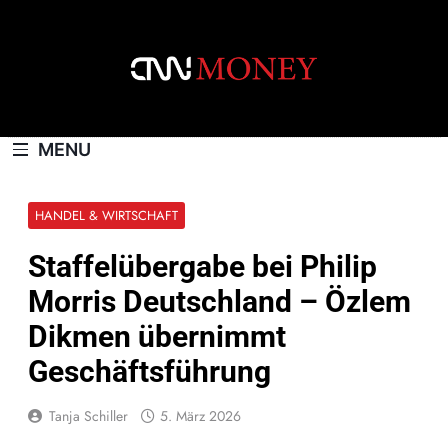
Skip
to
content
CNNMONEY.CH
MENU
HANDEL & WIRTSCHAFT
Staffelübergabe bei Philip
Morris Deutschland – Özlem
Dikmen übernimmt
Geschäftsführung
Tanja Schiller
5. März 2026