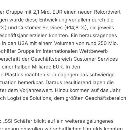
fer Gruppe mit 2,1 Mrd. EUR einen neuen Rekordwert
gen wurde diese Entwicklung vor allem durch die
 %) und Customer Services (+14,8 %), die jeweils
eschäftsjahr erzielen konnten. Ein herausragendes
es in den USA mit einem Volumen von rund 250 Mio.
 Schäfer Gruppe im internationalen Wettbewerb
überschritt der Geschäftsbereich Customer Services
einer halben Milliarde EUR. In den
d Plastics machten sich dagegen das schwierige
uation bemerkbar. Daraus resultierend lagen die
nter dem Vorjahreswert. Hinzu kommen auf das Jahr
h Logistics Solutions, dem größten Geschäftsbereich
„SSI Schäfer blickt auf ein weiteres gelungenes
or anspruchsvollen wirtschaftlichen Umfelds konnten