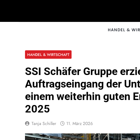
Skip
to
content
CNNM
HANDEL & WI
HANDEL & WIRTSCHAFT
SSI Schäfer Gruppe erzi
Auftragseingang der Un
einem weiterhin guten E
2025
Tanja Schiller
11. März 2026