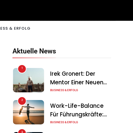
ESS & ERFOLG
Aktuelle News
1
Irek Gronert: Der
Mentor Einer Neuen
Generation Von
BUSINESS & ERFOLG
Unternehmern
2
Work-Life-Balance
Für Führungskräfte:
Illusion Oder Echte
BUSINESS & ERFOLG
Chance?
3