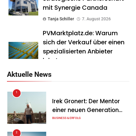
mit Synergie Canada
Tanja Schiller
7. August 2026
PVMarktplatz.de: Warum
sich der Verkauf über einen
spezialisierten Anbieter
lohnt
Tanja Schiller
7. August 2026
Aktuelle News
HS Führungscoaching:
1
Warum ein
Irek Gronert: Der Mentor
Mitarbeitergespräch pro
einer neuen Generation
Jahr nichts verändert – und
von Unternehmern
BUSINESS & ERFOLG
was stattdessen
Verbindlichkeit schafft
2