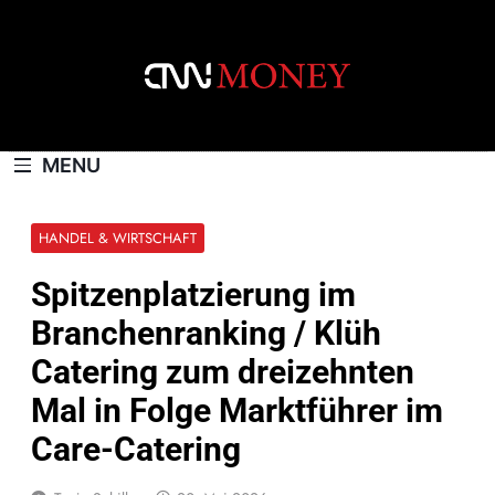
Skip
to
content
CNNMONEY.CH
MENU
HANDEL & WIRTSCHAFT
Spitzenplatzierung im
Branchenranking / Klüh
Catering zum dreizehnten
Mal in Folge Marktführer im
Care-Catering