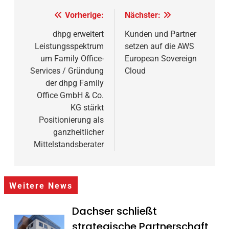
Beitragsnavigation
Vorherige:
Nächster:
dhpg erweitert
Kunden und Partner
Leistungsspektrum
setzen auf die AWS
um Family Office-
European Sovereign
Services / Gründung
Cloud
der dhpg Family
Office GmbH & Co.
KG stärkt
Positionierung als
ganzheitlicher
Mittelstandsberater
Weitere News
Dachser schließt
strategische Partnerschaft