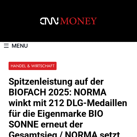
Skip
to
content
CNNMONEY.CH
MENU
HANDEL & WIRTSCHAFT
Spitzenleistung auf der
BIOFACH 2025: NORMA
winkt mit 212 DLG-Medaillen
für die Eigenmarke BIO
SONNE erneut der
Gesamtsieg / NORMA setzt