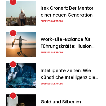
1
KSB mit starkem
Irek Gronert: Der Mentor
Geschäftsverlauf im
einer neuen Generation
zweiten Quartal
von Unternehmern
BUSINESS & ERFOLG
Tanja Schiller
6. August 2026
2
Intersolar-Trend 2026:
Work-Life-Balance für
Warum Batteriespeicher
Führungskräfte: Illusion
zum wichtigsten Baustein
oder echte Chance?
BUSINESS & ERFOLG
der Energiewende werden
3
Tanja Schiller
6. August 2026
Intelligente Zeiten: Wie
Künstliche Intelligenz die
Geschäftswelt verändert
BUSINESS & ERFOLG
4
Gold und Silber im