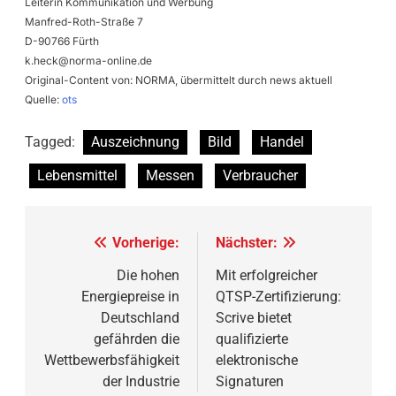
Leiterin Kommunikation und Werbung
Manfred-Roth-Straße 7
D-90766 Fürth
k.heck@norma-online.de
Original-Content von: NORMA, übermittelt durch news aktuell
Quelle:
ots
Tagged:
Auszeichnung
Bild
Handel
Lebensmittel
Messen
Verbraucher
Beitragsnavigation
Vorherige:
Nächster:
Die hohen
Mit erfolgreicher
Energiepreise in
QTSP-Zertifizierung:
Deutschland
Scrive bietet
gefährden die
qualifizierte
Wettbewerbsfähigkeit
elektronische
der Industrie
Signaturen