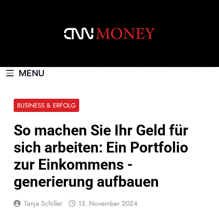
Skip
to
content
CNNMONEY.CH
MENU
BUSINESS & ERFOLG
So machen Sie Ihr Geld für
sich arbeiten: Ein Portfolio
zur Einkommens -
generierung aufbauen
Tanja Schiller
13. November 2024