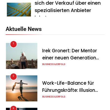
sich der Verkauf über einen
spezialisierten Anbieter
lohnt
Tanja Schiller
7. August 2026
Aktuelle News
HS Führungscoaching:
1
Warum ein
Irek Gronert: Der Mentor
Mitarbeitergespräch pro
einer neuen Generation
Jahr nichts verändert – und
von Unternehmern
BUSINESS & ERFOLG
was stattdessen
Verbindlichkeit schafft
2
Work-Life-Balance für
Tanja Schiller
7. August 2026
Führungskräfte: Illusion
Wenn jede Minute zählt: Wie
oder echte Chance?
BUSINESS & ERFOLG
Onboard-Kurier-Spezialist
3