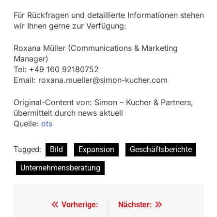
Für Rückfragen und detaillierte Informationen stehen
wir Ihnen gerne zur Verfügung:
Roxana Müller (Communications & Marketing
Manager)
Tel: +49 160 92180752
Email:
roxana.mueller@simon-kucher.com
Original-Content von: Simon – Kucher & Partners,
übermittelt durch news aktuell
Quelle:
ots
Tagged:
Bild
Expansion
Geschäftsberichte
Unternehmensberatung
Beitragsnavigation
Vorherige:
Nächster: