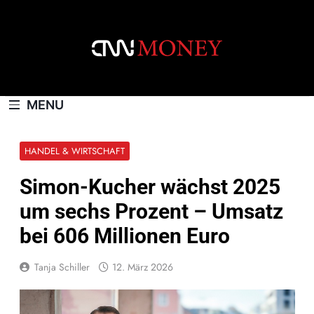
Skip
to
content
CNNMONEY.CH
MENU
HANDEL & WIRTSCHAFT
Simon-Kucher wächst 2025
um sechs Prozent – Umsatz
bei 606 Millionen Euro
Tanja Schiller
12. März 2026