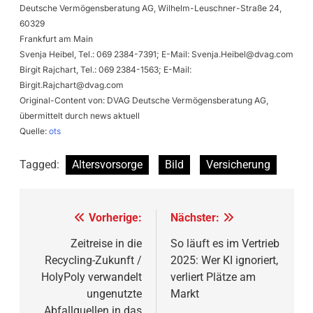
Deutsche Vermögensberatung AG, Wilhelm-Leuschner-Straße 24,
60329
Frankfurt am Main
Svenja Heibel, Tel.: 069 2384-7391; E-Mail:
Svenja.Heibel@dvag.com
Birgit Rajchart, Tel.: 069 2384-1563; E-Mail:
Birgit.Rajchart@dvag.com
Original-Content von: DVAG Deutsche Vermögensberatung AG,
übermittelt durch news aktuell
Quelle:
ots
Tagged:
Altersvorsorge
Bild
Versicherung
Beitragsnavigation
Vorherige:
Nächster:
Zeitreise in die
So läuft es im Vertrieb
Recycling-Zukunft /
2025: Wer KI ignoriert,
HolyPoly verwandelt
verliert Plätze am
ungenutzte
Markt
Abfallquellen in das